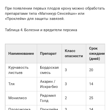
При появлении первых плодов крону можно обработать
препаратами типа «Магникур Сенсейшн» или
«Проклейм» для защиты завязей.
Таблица 4. Болезни и вредители персика
Срок
Класс
Наименование
Препарат
ожидания
опасности
(дней)
Курчавость
Бордоская
3
20
листьев
смесь
Акарин /
Тля
3
14
Искра-био
Ридомил
Монилиоз
2
25
Голд
Плодожорка
Проклейм
3
14