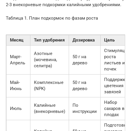
2-3 внекорневые подкормки калийными удобрениями.
Таблица 1. План подкормок по фазам роста
Месяц
Тип удобрения
Дозировка
Цель
Стимуляция
Азотные
Март-
50 г на
роста
(мочевина,
Апрель
дерево
листьев и
селитра)
почек
Поддержка
Май-
Комплексные
50 г на
цветения и
Июнь
(NPK)
дерево
завязей
Набор
Калийные
По
Июль
сахаров в
(внекорневые)
инструкции
плодах
Подготовка 