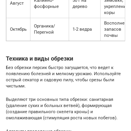
Калийно-
50 г на
зимовке,
Август
фосфорные
дерево
укрепление
коры
Восполнени
Органика/
Октябрь
1-2 ведра
запасов
Перегной
почвы
Техника и виды обрезки
Без обрезки персик быстро загущается, что ведет к
появлению болезней и мелкому урожаю. Используйте
острый секатор и садовую пилу, чтобы срезы были
чистыми.
Выделяют три основных типа обрезки: санитарная
(удаление сухих и больных ветвей), формирующая
(создание правильного скелета кроны) и
омолаживающая (стимуляция роста новых побегов).