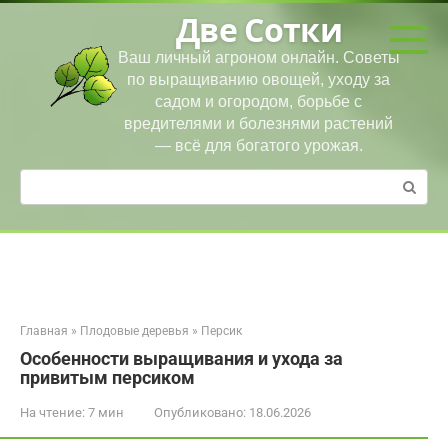
Перейти
Две Сотки
к
контенту
Ваш личный агроном онлайн. Советы
по выращиванию овощей, уходу за
садом и огородом, борьбе с
вредителями и болезнями растений
— всё для богатого урожая.
Поиск:
Главная
»
Плодовые деревья
»
Персик
Особенности выращивания и ухода за
привитым персиком
На чтение:
7 мин
Опубликовано:
18.06.2026