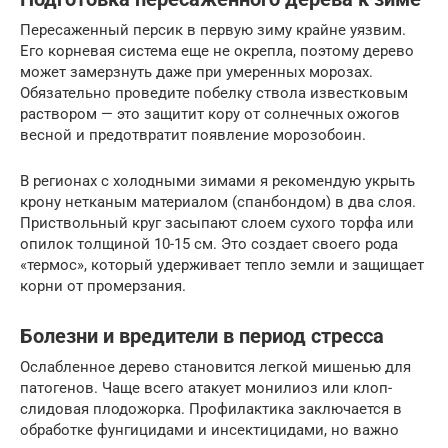
Пересаженный персик в первую зиму крайне уязвим.
Его корневая система еще не окрепла, поэтому дерево
может замерзнуть даже при умеренных морозах.
Обязательно проведите побелку ствола известковым
раствором — это защитит кору от солнечных ожогов
весной и предотвратит появление морозобоин.
В регионах с холодными зимами я рекомендую укрыть
крону нетканым материалом (спанбондом) в два слоя.
Приствольный круг засыпают слоем сухого торфа или
опилок толщиной 10-15 см. Это создает своего рода
«термос», который удерживает тепло земли и защищает
корни от промерзания.
Болезни и вредители в период стресса
Ослабленное дерево становится легкой мишенью для
патогенов. Чаще всего атакует монилиоз или клоп-
слидовая плодожорка. Профилактика заключается в
обработке фунгицидами и инсектицидами, но важно