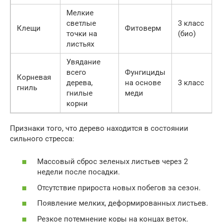
Мелкие
светлые
3 класс
Клещи
Фитоверм
точки на
(био)
листьях
Увядание
всего
Фунгициды
Корневая
дерева,
на основе
3 класс
гниль
гнилые
меди
корни
Признаки того, что дерево находится в состоянии
сильного стресса:
Массовый сброс зеленых листьев через 2
недели после посадки.
Отсутствие прироста новых побегов за сезон.
Появление мелких, деформированных листьев.
Резкое потемнение коры на концах веток.