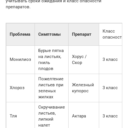
учитывать сроки ожидания и класс опасности
препаратов.
Класс
Проблема
Симптомы
Препарат
опасности
Бурые пятна
на листьях,
Хорус /
Монилиоз
3 класс
гниль
Скор
плодов
Пожелтение
листьев при
Железный
Хлороз
3 класс
зеленых
купорос
жилках
Скручивание
листьев,
Тля
Актара
3 класс
липкий
налет