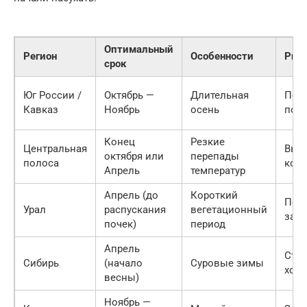
Оптимальный
Регион
Особенности
Рис
срок
Юг России /
Октябрь —
Длительная
Пер
Кавказ
Ноябрь
осень
поч
Конец
Резкие
Центральная
Вым
октября или
перепады
полоса
кор
Апрель
температур
Апрель (до
Короткий
Поз
Урал
распускания
вегетационный
зам
почек)
период
Апрель
Стре
Сибирь
(начало
Суровые зимы
хол
весны)
Ноябрь —