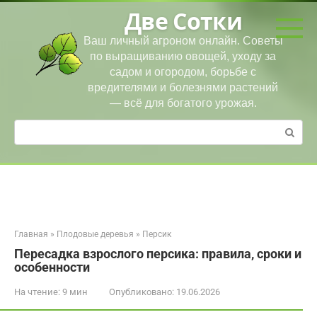
Перейти
Две Сотки
к
контенту
Ваш личный агроном онлайн. Советы
по выращиванию овощей, уходу за
садом и огородом, борьбе с
вредителями и болезнями растений
— всё для богатого урожая.
Поиск:
Главная
»
Плодовые деревья
»
Персик
Пересадка взрослого персика: правила, сроки и
особенности
На чтение:
9 мин
Опубликовано:
19.06.2026