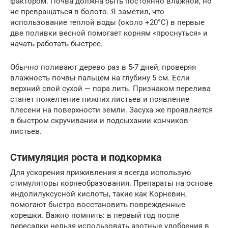
фактором. Почва должна быть постоянно влажной, но
не превращаться в болото. Я заметил, что
использование теплой воды (около +20°C) в первые
две поливки весной помогает корням «проснуться» и
начать работать быстрее.
Обычно поливают дерево раз в 5-7 дней, проверяя
влажность почвы пальцем на глубину 5 см. Если
верхний слой сухой — пора лить. Признаком перелива
станет пожелтение нижних листьев и появление
плесени на поверхности земли. Засуха же проявляется
в быстром скручивании и подсыхании кончиков
листьев.
Стимуляция роста и подкормка
Для ускорения приживления я всегда использую
стимуляторы корнеобразования. Препараты на основе
индолилуксусной кислоты, такие как Корневин,
помогают быстро восстановить поврежденные
корешки. Важно помнить: в первый год после
пересадки нельзя использовать азотные удобрения в