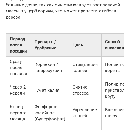
больших дозах, так как они стимулируют рост зеленой
массы в ущерб корням, что может привести к гибели
дерева.
Период
Препарат/
Способ
после
Цель
Удобрение
внесения
посадки
Сразу
Корневин /
Стимуляция
Полив под
после
Гетероауксин
корней
корень
посадки
Полив по
Через 2
Снятие
Гумат калия
пристволь
недели
стресса
кругу
Конец
Фосфорно-
Укрепление
Внесение в
первого
калийное
корней
почву
месяца
(Суперфосфат)