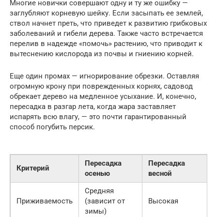
Многие новички совершают одну и ту же ошибку —
заглубляют корневую шейку. Если засыпать ее землей,
ствол начнет преть, что приведет к развитию грибковых
заболеваний и гибели дерева. Также часто встречается
перелив в надежде «помочь» растению, что приводит к
вытеснению кислорода из почвы и гниению корней.
Еще один промах — игнорирование обрезки. Оставляя
огромную крону при поврежденных корнях, садовод
обрекает дерево на медленное усыхание. И, конечно,
пересадка в разгар лета, когда жара заставляет
испарять всю влагу, — это почти гарантированный
способ погубить персик.
Пересадка
Пересадка
Критерий
осенью
весной
Средняя
Приживаемость
(зависит от
Высокая
зимы)