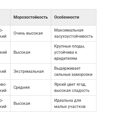
Морозостойкость
Особенности
о-
Максимальная
Очень высокая
кий
засухоустойчивость
Крупные плоды,
кий
Высокая
устойчива к
вредителям
Выдерживает
кий
Экстремальная
сильные заморозки
во-
Яркий цвет ягод,
Средняя
кий
высокая сладость
о-
Идеальна для
Высокая
кий
малых участков