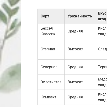
Вкус
Сорт
Урожайность
ягод
Бессея
Кисл
Средняя
Классик
слад
Степная
Высокая
Слад
Северная
Средняя
Терп
Медо
Золотистая
Высокая
слад
Кисл
Компакт
Средняя
слад