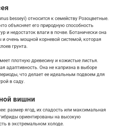
сея
nus besseyi) относится к семейству Розоцветные.
 что объясняет его природную способность
ур и недостаток влаги в почве. Ботанически она
 и очень мощной корневой системой, которая
лоев грунта.
меет плотную древесину и кожистые листья.
ая адаптивность. Она не капризна в выборе
периоды, что делает ее идеальным подвоем для
рой в саду.
аной вишни
нее: размер ягод, их сладость или максимальная
 гибриды ориентированы на высокую
сть в экстремальном холоде.