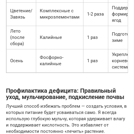
Поддержк
Цветение/
Комплексные с
1-2 раза
формиров
Завязь
микроэлементами
ягод
Лето
Подготовк
(после
Калийные
1 раз
зиме
сбора)
Укреплен
Фосфорно-
Осень
1 раз
корневой
калийные
системы
Профилактика дефицита: Правильный
уход, мульчирование, подкисление почвы
Лучший способ избежать проблем — создать условия, в
которых питание будет усваиваться само. Я всегда
использую глубокую мульчу, которая удерживает влагу
и поддерживает кислотность. Это избавляет от
необходимости постоянно «лечить» растение.