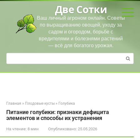
Перейти
Две Сотки
к
контенту
Ваш личный агроном онлайн. Советы
по выращиванию овощей, уходу за
садом и огородом, борьбе с
вредителями и болезнями растений
— всё для богатого урожая.
Поиск:
Главная
»
Плодовые кусты
»
Голубика
Питание голубики: признаки дефицита
элементов и способы их устранения
На чтение:
8 мин
Опубликовано:
25.05.2026