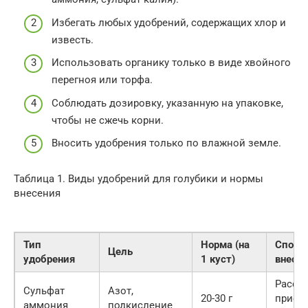
Избегать любых удобрений, содержащих хлор и
известь.
Использовать органику только в виде хвойного
перегноя или торфа.
Соблюдать дозировку, указанную на упаковке,
чтобы не сжечь корни.
Вносить удобрения только по влажной земле.
Таблица 1. Виды удобрений для голубики и нормы
внесения
Тип
Норма (на
Спосо
Цель
удобрения
1 куст)
внесе
Рассы
Сульфат
Азот,
20-30 г
прист
аммония
подкисление