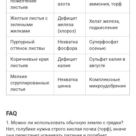
пожелтение
азота
аммония, торф
листьев
Желтые листья с
Дефицит
Хелат железа,
зелеными
железа
подкисление
жилками
(хлороз)
Пурпурный
Нехватка
Суперфосфат
оттенок листвы
фосфора
осенью
Коричневые края
Дефицит
Сульфат калия в
листьев
калия
августе
Мелкие
Нехватка
Комплексные
сгруппированные
цинка
микроудобрения
листья
FAQ
1. Можно ли использовать обычную землю с грядки?
Нет, голубике нужна строго кислая почва (торф), иначе
она перестанет усваивать питание и погибнет.