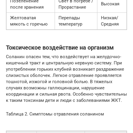
Позеленение
Свет в погребе /
Высокая
после хранения
Прорастание
Желтоватая
Перепады
Низкая/
мякоть с горечью
температур
Средняя
Токсическое воздействие на организм
Соланин опасен тем, что воздействует на желудочно-
кишечный тракт и центральную нервную систему. При
употреблении горьких клубней возникает раздражение
слизистых оболочек. Легкое отравление проявляется
тошнотой, изжогой и головной болью. В тяжелых
случаях возможны галлюцинации, нарушение
координации и сильная рвота. Особенно чувствительны
к таким токсинам дети и люди с заболеваниями ЖКТ.
Таблица 2. Симптомы отравления соланином