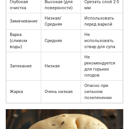
Глубокая
Высокая (для
Срезать слой 2-5
очистка
поверхности)
мм
Низкая/
Использовать
Замачивание
Средняя
перед варкой
Варка
Не
(сливом
Средняя
использовать
воды)
отвар для супа
Не
рекомендуется
Запекание
Низкая
для горьких
плодов
Опасно при
Жарка
Очень низкая
сильном
позеленении