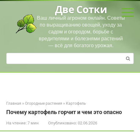
Перейти
Две Сотки
к
контенту
Ваш личный агроном онлайн. Советы
по выращиванию овощей, уходу за
садом и огородом, борьбе с
вредителями и болезнями растений
— всё для богатого урожая.
Поиск:
Главная
»
Огородные растения
»
Картофель
Почему картофель горчит и чем это опасно
На чтение:
7 мин
Опубликовано:
02.06.2026