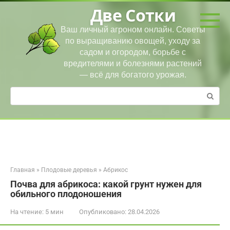
Перейти
Две Сотки
к
контенту
Ваш личный агроном онлайн. Советы
по выращиванию овощей, уходу за
садом и огородом, борьбе с
вредителями и болезнями растений
— всё для богатого урожая.
Поиск:
Главная
»
Плодовые деревья
»
Абрикос
Почва для абрикоса: какой грунт нужен для
обильного плодоношения
На чтение:
5 мин
Опубликовано:
28.04.2026