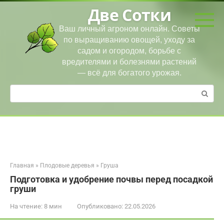
Перейти
Две Сотки
к
контенту
Ваш личный агроном онлайн. Советы
по выращиванию овощей, уходу за
садом и огородом, борьбе с
вредителями и болезнями растений
— всё для богатого урожая.
Поиск:
Главная
»
Плодовые деревья
»
Груша
Подготовка и удобрение почвы перед посадкой
груши
На чтение:
8 мин
Опубликовано:
22.05.2026