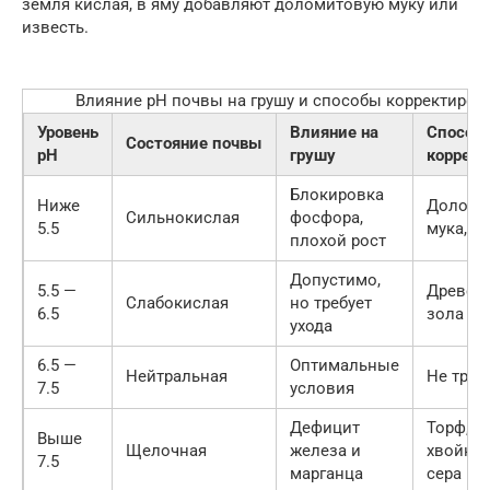
земля кислая, в яму добавляют доломитовую муку или
известь.
Влияние pH почвы на грушу и способы корректиров
Уровень
Влияние на
Способ
Состояние почвы
pH
грушу
коррект
Блокировка
Ниже
Доломи
Сильнокислая
фосфора,
5.5
мука, и
плохой рост
Допустимо,
5.5 —
Древес
Слабокислая
но требует
6.5
зола
ухода
6.5 —
Оптимальные
Нейтральная
Не треб
7.5
условия
Дефицит
Торф,
Выше
Щелочная
железа и
хвойный
7.5
марганца
сера