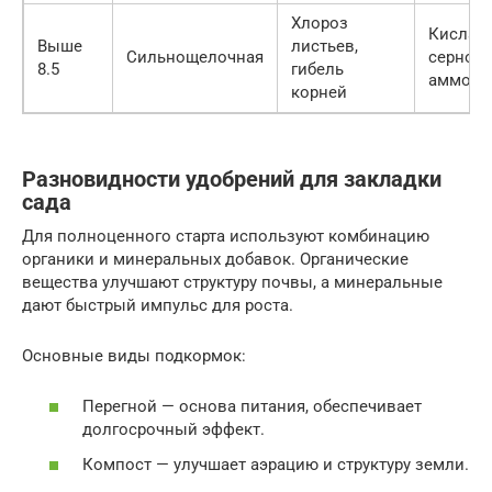
Хлороз
Кислая 
Выше
листьев,
Сильнощелочная
сернок
8.5
гибель
аммони
корней
Разновидности удобрений для закладки
сада
Для полноценного старта используют комбинацию
органики и минеральных добавок. Органические
вещества улучшают структуру почвы, а минеральные
дают быстрый импульс для роста.
Основные виды подкормок:
Перегной — основа питания, обеспечивает
долгосрочный эффект.
Компост — улучшает аэрацию и структуру земли.