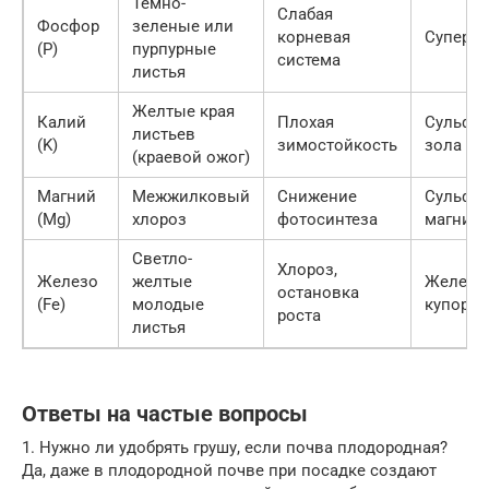
Темно-
Слабая
Фосфор
зеленые или
корневая
Суперф
(P)
пурпурные
система
листья
Желтые края
Калий
Плохая
Сульфат
листьев
(K)
зимостойкость
зола
(краевой ожог)
Магний
Межжилковый
Снижение
Сульфа
(Mg)
хлороз
фотосинтеза
магния
Светло-
Хлороз,
Железо
желтые
Железн
остановка
(Fe)
молодые
купорос
роста
листья
Ответы на частые вопросы
1. Нужно ли удобрять грушу, если почва плодородная?
Да, даже в плодородной почве при посадке создают