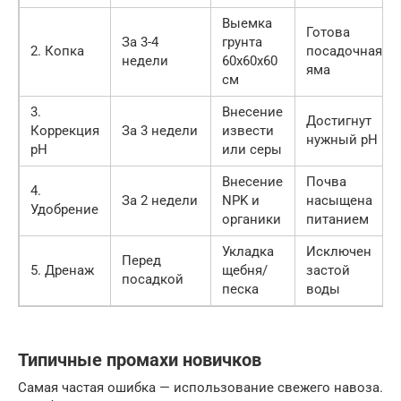
Выемка
Готова
За 3-4
грунта
2. Копка
посадочная
недели
60х60х60
яма
см
3.
Внесение
Достигнут
Коррекция
За 3 недели
извести
нужный pH
pH
или серы
Внесение
Почва
4.
За 2 недели
NPK и
насыщена
Удобрение
органики
питанием
Укладка
Исключен
Перед
5. Дренаж
щебня/
застой
посадкой
песка
воды
Типичные промахи новичков
Самая частая ошибка — использование свежего навоза.