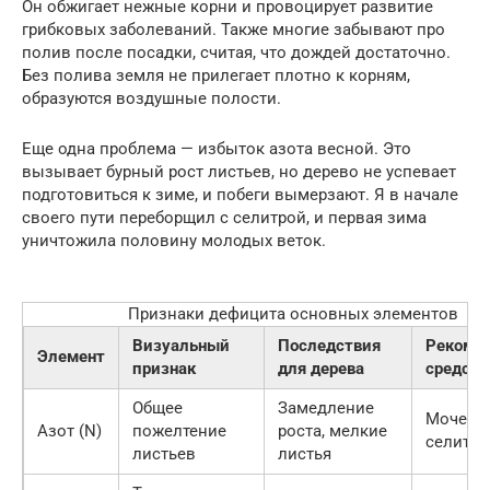
Он обжигает нежные корни и провоцирует развитие
грибковых заболеваний. Также многие забывают про
полив после посадки, считая, что дождей достаточно.
Без полива земля не прилегает плотно к корням,
образуются воздушные полости.
Еще одна проблема — избыток азота весной. Это
вызывает бурный рост листьев, но дерево не успевает
подготовиться к зиме, и побеги вымерзают. Я в начале
своего пути переборщил с селитрой, и первая зима
уничтожила половину молодых веток.
Признаки дефицита основных элементов
Визуальный
Последствия
Рекоме
Элемент
признак
для дерева
средств
Общее
Замедление
Мочеви
Азот (N)
пожелтение
роста, мелкие
селитра
листьев
листья