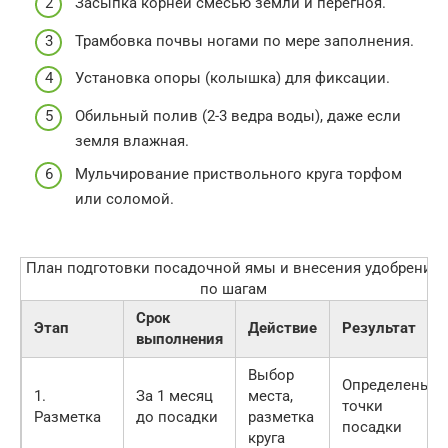
Засыпка корней смесью земли и перегноя.
Трамбовка почвы ногами по мере заполнения.
Установка опоры (колышка) для фиксации.
Обильный полив (2-3 ведра воды), даже если
земля влажная.
Мульчирование приствольного круга торфом
или соломой.
План подготовки посадочной ямы и внесения удобрений
по шагам
Срок
Этап
Действие
Результат
выполнения
Выбор
Определены
1.
За 1 месяц
места,
точки
Разметка
до посадки
разметка
посадки
круга