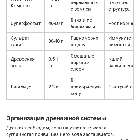
перемешать
питание,
Компост
кг
с землей
структура
Вниз и по
Суперфосфат
40-60 г
Рост корней
бокам ямы
Сульфат
Равномерно
Иммунитет,
30-40 г
калия
по дну
зимостойкос
Смешать с
Древесная
0.5-1
Калий,
верхним
зола
кг
раскисление
слоем
В
Биогумус
2-3 кг
прикорневую
Быстрый стар
зону
Организация дренажной системы
Дренаж необходим, если на участке тяжелая
суглинистая почва. Без него вода застаивается,