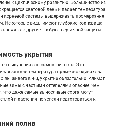
блены к циклическому развитию. Большинство из
сокращается световой день и падает температура.
ти корневой системы выдерживать промерзание
ам. Некоторые виды имеют глубокие корневища,
то время как другие требуют серьезной защиты
имость укрытия
тся с изучения зон зимостойкости. Это
льная зимняя температура примерно одинакова.
 а вы живете в 4-й, укрытие обязательно. Климат
ные зимы с частыми оттепелями опаснее, чем
л, что даже самые выносливые сорта могут
еплой и растения не успели подготовиться к
нний полив