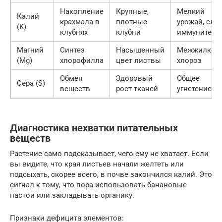
Накопление
Крупные,
Мелкий
Калий
крахмала в
плотные
урожай, сла
(K)
клубнях
клубни
иммунитет
Магний
Синтез
Насыщенный
Межжилков
(Mg)
хлорофилла
цвет листвы
хлороз
Обмен
Здоровый
Общее
Сера (S)
веществ
рост тканей
угнетение р
Диагностика нехватки питательных
веществ
Растение само подсказывает, чего ему не хватает. Если
вы видите, что края листьев начали желтеть или
подсыхать, скорее всего, в почве закончился калий. Это
сигнал к тому, что пора использовать банановые
настои или закладывать органику.
Признаки дефицита элементов: