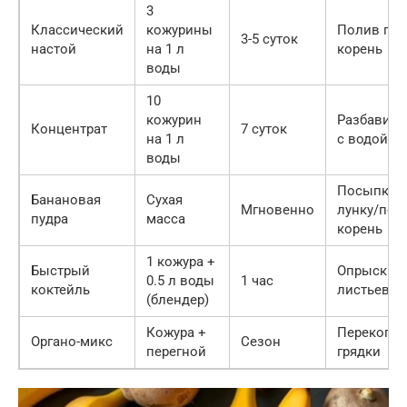
3
Классический
кожурины
Полив под
3-5 суток
настой
на 1 л
корень
воды
10
кожурин
Разбавить 
Концентрат
7 суток
на 1 л
с водой
воды
Посыпка 
Банановая
Сухая
Мгновенно
лунку/под
пудра
масса
корень
1 кожура +
Быстрый
Опрыскив
0.5 л воды
1 час
коктейль
листьев
(блендер)
Кожура +
Перекопка
Органо-микс
Сезон
перегной
грядки