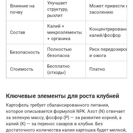
Улучшает
Влияние на
Может привести к
структуру,
почву
засолению
рыхлит
Калий +
Концентрированны
Состав
микроэлементы
калий/фосфор
+ органика
Полностью
Риск передозировк
Безопасность
безопасна
и ожога
Бесплатно
Стоимость
Платно
(отходы)
Ключевые элементы для роста клубней
Картофель требует сбалансированного питания,
которое описывается формулой NPK. Азот (N) отвечает
за зеленую массу, фосфор (P) — за развитие корней, а
калий (K) — за перенос сахаров в клубни. Без
достаточного количества калия картошка будет мелкой,