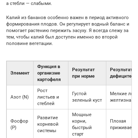
а стебли — слабыми.
Калий из бананов особенно важен в период активного
формирования плодов. Он регулирует водный баланс и
помогает растению пережить засуху. Я всегда слежу за
тем, чтобы калий был доступен именно во второй
половине вегетации.
Функция в
Результат
Результат п
Элемент
организме
при норме
дефиците
картофеля
Рост
Густой
Мелкие лист
Азот (N)
листьев и
зеленый куст
желтизна
стеблей
Мощные
Развитие
Фосфор
корни,
Плохая
корневой
(P)
быстрый
приживаемо
системы
старт