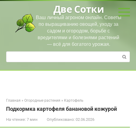
Перейти
Две Сотки
к
контенту
Ваш личный агроном онлайн. Советы
по выращиванию овощей, уходу за
садом и огородом, борьбе с
вредителями и болезнями растений
— всё для богатого урожая.
Поиск:
Главная
»
Огородные растения
»
Картофель
Подкормка картофеля банановой кожурой
На чтение:
7 мин
Опубликовано:
02.06.2026