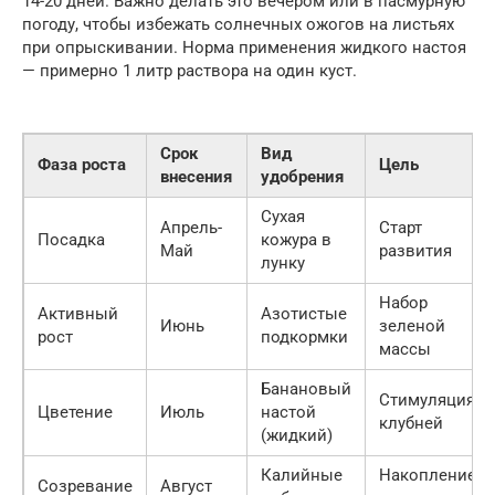
14-20 дней. Важно делать это вечером или в пасмурную
погоду, чтобы избежать солнечных ожогов на листьях
при опрыскивании. Норма применения жидкого настоя
— примерно 1 литр раствора на один куст.
Срок
Вид
Фаза роста
Цель
внесения
удобрения
Сухая
Апрель-
Старт
Посадка
кожура в
Май
развития
лунку
Набор
Активный
Азотистые
Июнь
зеленой
рост
подкормки
массы
Банановый
Стимуляция
Цветение
Июль
настой
клубней
(жидкий)
Калийные
Накопление
Созревание
Август