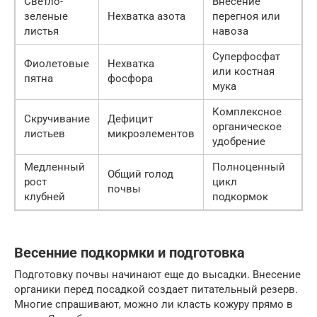
Светло-
Внесение
зеленые
Нехватка азота
перегноя или
листья
навоза
Суперфосфат
Фиолетовые
Нехватка
или костная
пятна
фосфора
мука
Комплексное
Скручивание
Дефицит
органическое
листьев
микроэлементов
удобрение
Медленный
Полноценный
Общий голод
рост
цикл
почвы
клубней
подкормок
Весенние подкормки и подготовка
Подготовку почвы начинают еще до высадки. Внесение
органики перед посадкой создает питательный резерв.
Многие спрашивают, можно ли класть кожуру прямо в