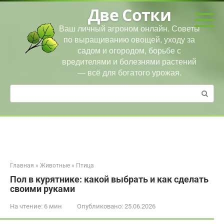
Перейти
Две Сотки
к
контенту
Ваш личный агроном онлайн. Советы
по выращиванию овощей, уходу за
садом и огородом, борьбе с
вредителями и болезнями растений
— всё для богатого урожая.
Поиск:
Главная
»
Животные
»
Птица
Пол в курятнике: какой выбрать и как сделать
своими руками
На чтение:
6 мин
Опубликовано:
25.06.2026