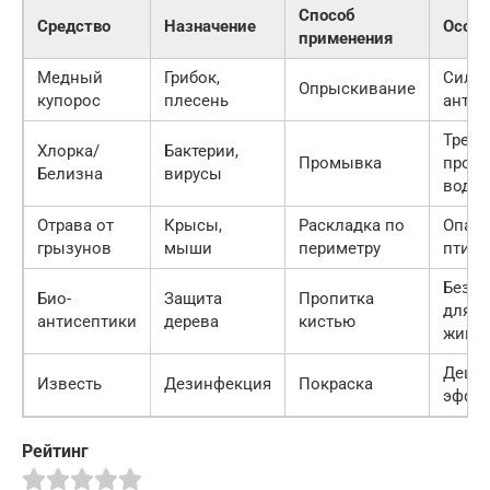
Способ
Средство
Назначение
Особе
применения
Медный
Грибок,
Силь
Опрыскивание
купорос
плесень
антис
Требу
Хлорка/
Бактерии,
Промывка
пром
Белизна
вирусы
водо
Отрава от
Крысы,
Раскладка по
Опасн
грызунов
мыши
периметру
птиц!
Безоп
Био-
Защита
Пропитка
для
антисептики
дерева
кистью
живо
Деше
Известь
Дезинфекция
Покраска
эффе
Рейтинг