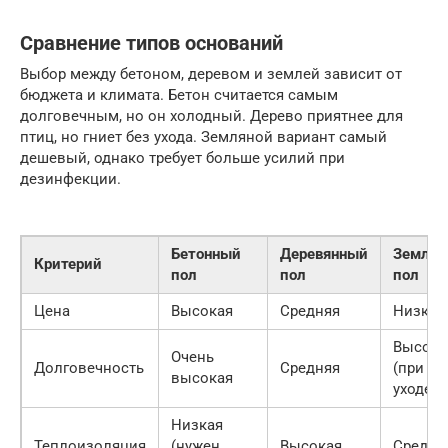
Сравнение типов оснований
Выбор между бетоном, деревом и землей зависит от
бюджета и климата. Бетон считается самым
долговечным, но он холодный. Дерево приятнее для
птиц, но гниет без ухода. Земляной вариант самый
дешевый, однако требует больше усилий при
дезинфекции.
Бетонный
Деревянный
Землян
Критерий
пол
пол
пол
Цена
Высокая
Средняя
Низкая
Высока
Очень
Долговечность
Средняя
(при
высокая
уходе)
Низкая
Теплоизоляция
(нужен
Высокая
Средня