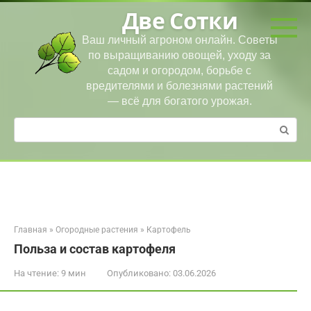
Перейти
Две Сотки
к
контенту
Ваш личный агроном онлайн. Советы
по выращиванию овощей, уходу за
садом и огородом, борьбе с
вредителями и болезнями растений
— всё для богатого урожая.
Поиск:
Главная
»
Огородные растения
»
Картофель
Польза и состав картофеля
На чтение:
9 мин
Опубликовано:
03.06.2026