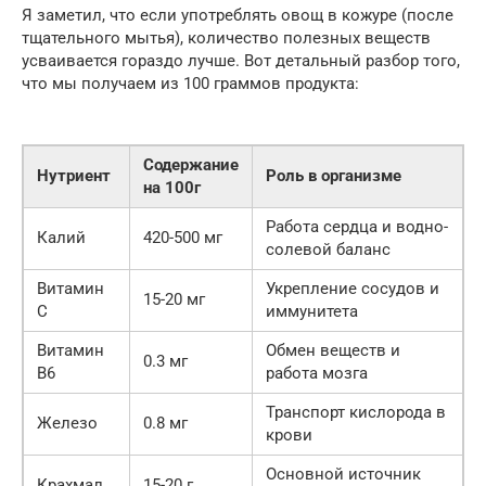
Я заметил, что если употреблять овощ в кожуре (после
тщательного мытья), количество полезных веществ
усваивается гораздо лучше. Вот детальный разбор того,
что мы получаем из 100 граммов продукта:
Содержание
Нутриент
Роль в организме
на 100г
Работа сердца и водно-
Калий
420-500 мг
солевой баланс
Витамин
Укрепление сосудов и
15-20 мг
С
иммунитета
Витамин
Обмен веществ и
0.3 мг
B6
работа мозга
Транспорт кислорода в
Железо
0.8 мг
крови
Основной источник
Крахмал
15-20 г