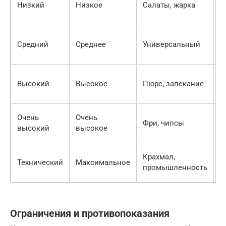
Низкий
Низкое
Салаты, жарка
ф
р
П
Средний
Среднее
Универсальный
л
с
Р
Высокий
Высокое
Пюре, запекание
б
р
П
Очень
Очень
Фри, чипсы
х
высокий
высокое
к
Г
Крахмал,
Технический
Максимальное
т
промышленность
в
Ограничения и противопоказания