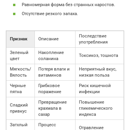
Равномерная форма без странных наростов.
Отсутствие резкого запаха.
Последствие
Признак
Описание
употребления
Зеленый
Накопление
Токсикоз, тошнота
цвет
соланина
Мягкость/
Потеря влаги и
Неприятный вкус,
Вялость
витаминов
низкая польза
Черные
Грибковое
Риск кишечной
пятна
поражение
инфекции
Превращение
Повышение
Сладкий
крахмала в
гликемического
привкус
сахар
индекса
Затхлый
Процесс
Отравление