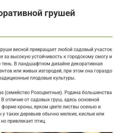
коративной грушей
груши весной превращает любой садовый участок
ся за высокую устойчивость к городскому смогу и
ю тень. В ландшафтном дизайне декоративная
ентов или живых изгородей, при этом она гораздо
традиционные плодовые культуры.
rus (семейство Розоцветные). Родина большинства
 В отличие от садовых груш, здесь основной
й форме кроны, ярком цвете листвы осенью и
 у таких деревьев обычно мелкие, кислые или
 но привлекает птиц.