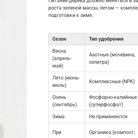
Питание дерева должно меняться в за
роста зеленой массы, летом — компле
подготовки к зиме.
Сезон
Тип удобрения
Весна
Азотные (мочевина,
(апрель-
селитра)
май)
Лето (июнь-
Комплексные (NPK)
июль)
Осень
Фосфорно-калийные
(сентябрь)
(суперфосфат)
Зима
Не применяются
При
Органика (компост,