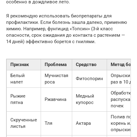
особенно в дождливое лето.
Я рекомендую использовать биопрепараты для
профилактики. Если болезнь зашла далеко, применяю
химию. Например, фунгицид «Топсин» (3-й класс
опасности, срок ожидания до контакта с растением —
14 дней) эффективно борется с гнилями.
Признак
Проблема
Средство
Метод борь
Белый
Мучнистая
Опрыскива
Фитоспорин
налет
роса
раз в 10 дн
Обработка 
Рыжие
Медный
Ржавчина
распускани
пятна
купорос
почек
Полив под
Скрученные
Тля
Актара
корень или
листья
опрыскива