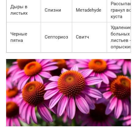
Рассыпани
Дыры в
Слизни
Метаdehyde
гранул вокр
листьях
куста
Удаление
Черные
больных
Септориоз
Свитч
пятна
листьев +
опрыскива