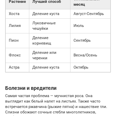
Растение
Лучший способ
месяц
Хоста
Деление куста
Август-Сентябрь
Луковичные
Лилия
Июль
чешуйки
Деление
Пион
Сентябрь
корневищ
Деление или
Флокс
Весна/Осень
черенки
Астра
Деление куста
Октябрь
Болезни и вредители
Самая частая проблема — мучнистая роса. Она
выглядит как белый налет на листьях. Также часто
встречается ржавчина (рыжие пятна) и нашествие тли.
Слизни обожают сочные стебли многолетников,