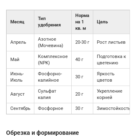
Норма
Тип
Месяц
на 1
Цель
удобрения
кв. м
Азотное
Апрель
20-30 г
Рост листьев
(Мочевина)
Комплексное
Подготовка к
Май
40 г
(NPK)
цветению
Июнь-
Фосфорно-
Яркость
30 г
Июль
калийное
цветов
Сульфат
Укрепление
Август
20 г
калия
корней
Сентябрь
Фосфорное
30 г
Зимостойкость
Обрезка и формирование