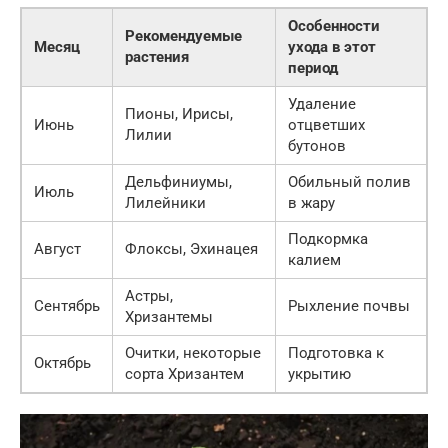
Особенности
Рекомендуемые
Месяц
ухода в этот
растения
период
Удаление
Пионы, Ирисы,
Июнь
отцветших
Лилии
бутонов
Дельфиниумы,
Обильный полив
Июль
Лилейники
в жару
Подкормка
Август
Флоксы, Эхинацея
калием
Астры,
Сентябрь
Рыхление почвы
Хризантемы
Очитки, некоторые
Подготовка к
Октябрь
сорта Хризантем
укрытию