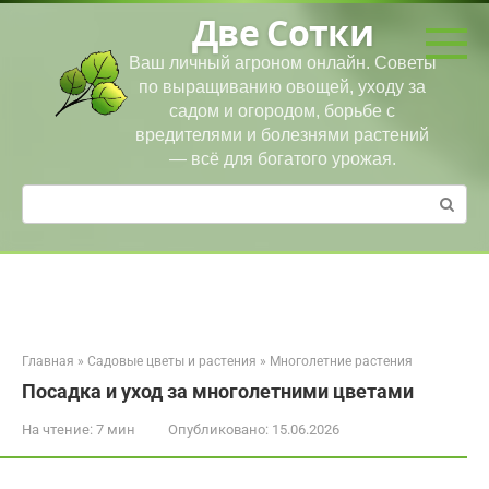
Перейти
Две Сотки
к
контенту
Ваш личный агроном онлайн. Советы
по выращиванию овощей, уходу за
садом и огородом, борьбе с
вредителями и болезнями растений
— всё для богатого урожая.
Поиск:
Главная
»
Садовые цветы и растения
»
Многолетние растения
Посадка и уход за многолетними цветами
На чтение:
7 мин
Опубликовано:
15.06.2026