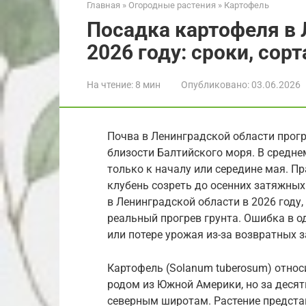
Главная
»
Огородные растения
»
Картофель
Посадка картофеля в 
2026 году: сроки, сор
На чтение:
8 мин
Опубликовано:
03.06.2026
Почва в Ленинградской области прогр
близости Балтийского моря. В средн
только к началу или середине мая. П
клубень созреть до осенних затяжных
в Ленинградской области в 2026 году,
реальный прогрев грунта. Ошибка в 
или потере урожая из-за возвратных 
Картофель (Solanum tuberosum) относ
родом из Южной Америки, но за деся
северным широтам. Растение предста