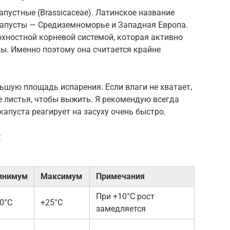
апустные (Brassicaceae). Латинское название
а капусты — Средиземноморье и Западная Европа.
рхностной корневой системой, которая активно
вы. Именно поэтому она считается крайне
ьшую площадь испарения. Если влаги не хватает,
 листья, чтобы выжить. Я рекомендую всегда
 капуста реагирует на засуху очень быстро.
:
инимум
Максимум
Примечания
При +10°C рост
0°C
+25°C
замедляется