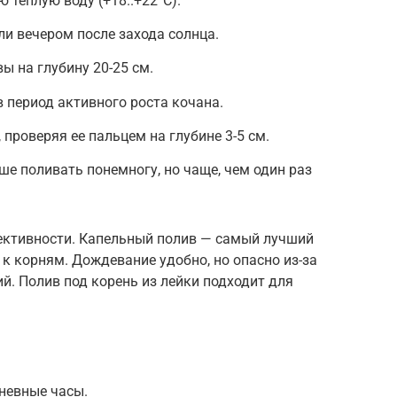
 теплую воду (+18..+22°C).
ли вечером после захода солнца.
ы на глубину 20-25 см.
в период активного роста кочана.
проверяя ее пальцем на глубине 3-5 см.
ше поливать понемногу, но чаще, чем один раз
ективности. Капельный полив — самый лучший
 к корням. Дождевание удобно, но опасно из-за
й. Полив под корень из лейки подходит для
невные часы.