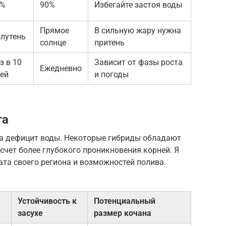
0%
90%
Избегайте застоя воды
Прямое
В сильную жару нужна
лутень
солнце
притень
з в 10
Зависит от фазы роста
Ежедневно
ей
и погоды
та
на дефицит воды. Некоторые гибриды обладают
чет более глубокого проникновения корней. Я
ата своего региона и возможностей полива.
Устойчивость к
Потенциальный
засухе
размер кочана