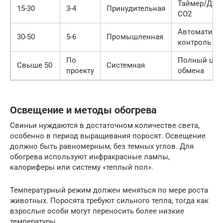
Таймер/Дат
15-30
3-4
Принудительная
CO2
Автоматиче
30-50
5-6
Промышленная
контроль
По
Полный цик
Свыше 50
Системная
проекту
обмена
Освещение и методы обогрева
Свиньи нуждаются в достаточном количестве света,
особенно в период выращивания поросят. Освещение
должно быть равномерным, без темных углов. Для
обогрева используют инфракрасные лампы,
калориферы или систему «теплый пол».
Температурный режим должен меняться по мере роста
животных. Поросята требуют сильного тепла, тогда как
взрослые особи могут переносить более низкие
температуры.