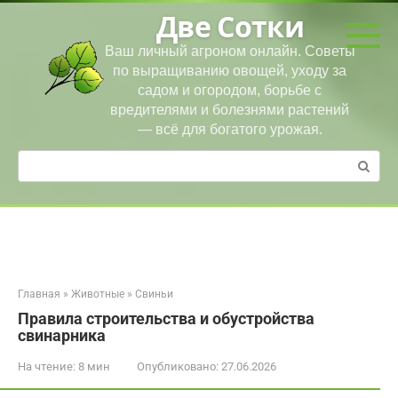
Перейти
Две Сотки
к
контенту
Ваш личный агроном онлайн. Советы
по выращиванию овощей, уходу за
садом и огородом, борьбе с
вредителями и болезнями растений
— всё для богатого урожая.
Поиск:
Главная
»
Животные
»
Свиньи
Правила строительства и обустройства
свинарника
На чтение:
8 мин
Опубликовано:
27.06.2026