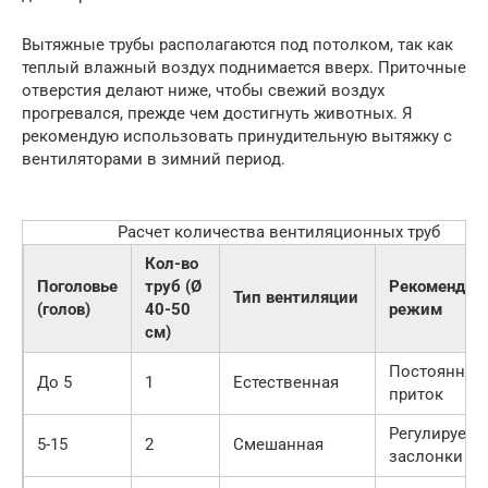
Вытяжные трубы располагаются под потолком, так как
теплый влажный воздух поднимается вверх. Приточные
отверстия делают ниже, чтобы свежий воздух
прогревался, прежде чем достигнуть животных. Я
рекомендую использовать принудительную вытяжку с
вентиляторами в зимний период.
Расчет количества вентиляционных труб
Кол-во
Поголовье
труб (Ø
Рекомендуе
Тип вентиляции
(голов)
40-50
режим
см)
Постоянный
До 5
1
Естественная
приток
Регулируем
5-15
2
Смешанная
заслонки