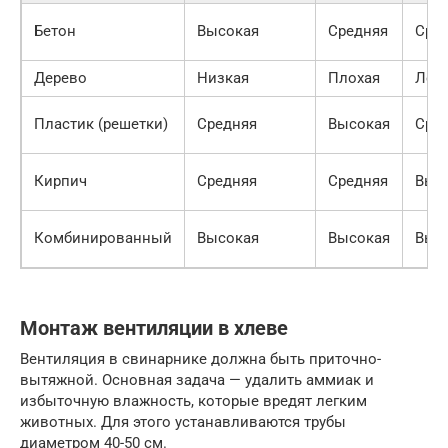
Бетон
Высокая
Средняя
Сре
Дерево
Низкая
Плохая
Легк
Пластик (решетки)
Средняя
Высокая
Сре
Кирпич
Средняя
Средняя
Выс
Комбинированный
Высокая
Высокая
Выс
Монтаж вентиляции в хлеве
Вентиляция в свинарнике должна быть приточно-
вытяжной. Основная задача — удалить аммиак и
избыточную влажность, которые вредят легким
животных. Для этого устанавливаются трубы
диаметром 40-50 см.