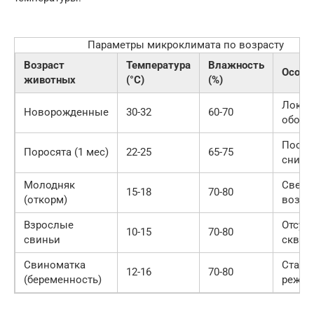
Параметры микроклимата по возрасту
Возраст
Температура
Влажность
Особе
животных
(°C)
(%)
Лока
Новорожденные
30-32
60-70
обогр
Посте
Поросята (1 мес)
22-25
65-75
сниже
Молодняк
Свеж
15-18
70-80
(откорм)
возду
Взрослые
Отсут
10-15
70-80
свиньи
сквоз
Свиноматка
Стаби
12-16
70-80
(беременность)
режи