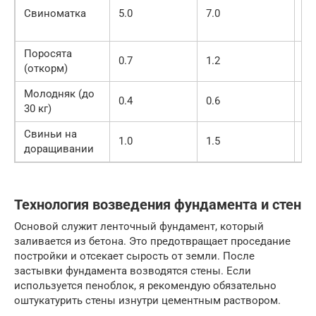
Свиноматка
5.0
7.0
ме
по
Поросята
На
0.7
1.2
(откорм)
го
Молодняк (до
Гр
0.4
0.6
30 кг)
со
Свиньи на
С 
1.0
1.5
доращивании
ак
Технология возведения фундамента и стен
Основой служит ленточный фундамент, который
заливается из бетона. Это предотвращает проседание
постройки и отсекает сырость от земли. После
застывки фундамента возводятся стены. Если
используется пеноблок, я рекомендую обязательно
оштукатурить стены изнутри цементным раствором.