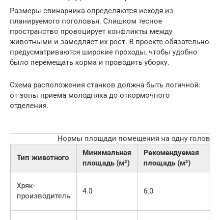
Размеры свинарника определяются исходя из
планируемого поголовья. Слишком тесное
пространство провоцирует конфликты между
животными и замедляет их рост. В проекте обязательно
предусматриваются широкие проходы, чтобы удобно
было перемещать корма и проводить уборку.
Схема расположения станков должна быть логичной:
от зоны приема молодняка до откормочного
отделения.
Нормы площади помещения на одну голову
Минимальная
Рекомендуемая
Тип животного
Пр
площадь (м²)
площадь (м²)
Тр
Хряк-
4.0
6.0
от
производитель
за
С 