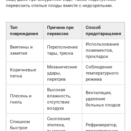
перевозить спелые плоды вместе с недозрелыми.
Тип
Причина при
Способ
повреждения
перевозке
предотвращения
Использование
Вмятины и
Переполнение
ложементов,
замятия
тары, тряска
прокладок
Механические
Соблюдение
Коричневые
удары,
температурного
пятна
перегрев
режима
Высокая
Вентиляция,
Плесень и
влажность,
удаление
гниль
отсутствие
больных плодов
воздуха
Скопление
Слишком
этилена,
Рефрижератор,
быстрое
высокая
проветривание