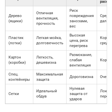
расст
Риск
Отличная
Дерево
повреждения
Средн
вентиляция,
(ящики)
занозами,
дальн
прочность
вес
Высокая
Пластик
Легкая мойка,
Корот
цена, риск
(лотки)
долговечность
средн
перегрева
Размокание,
Картон
Легкость,
слабая
Корот
(коробки)
дешевизна
вентиляция
Спец.
Максимальная
Дороговизна
Очень
контейнеры
защита
Нулевая
Идеальный
Локал
Сетки
защита от
обдув
перев
ударов