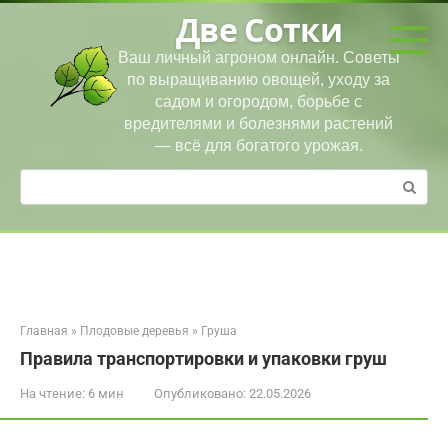
Перейти
Две Сотки
к
контенту
Ваш личный агроном онлайн. Советы
по выращиванию овощей, уходу за
садом и огородом, борьбе с
вредителями и болезнями растений
— всё для богатого урожая.
Поиск:
Главная
»
Плодовые деревья
»
Груша
Правила транспортировки и упаковки груш
На чтение:
6 мин
Опубликовано:
22.05.2026