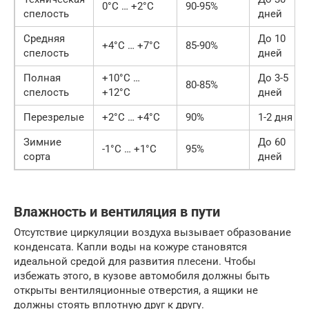
0°C … +2°C
90-95%
спелость
дней
Средняя
До 10
+4°C … +7°C
85-90%
спелость
дней
Полная
+10°C …
До 3-5
80-85%
спелость
+12°C
дней
Перезрелые
+2°C … +4°C
90%
1-2 дня
Зимние
До 60
-1°C … +1°C
95%
сорта
дней
Влажность и вентиляция в пути
Отсутствие циркуляции воздуха вызывает образование
конденсата. Капли воды на кожуре становятся
идеальной средой для развития плесени. Чтобы
избежать этого, в кузове автомобиля должны быть
открыты вентиляционные отверстия, а ящики не
должны стоять вплотную друг к другу.