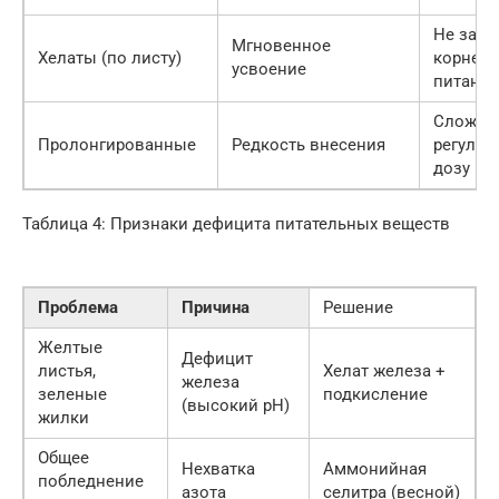
Не зам
Мгновенное
Хелаты (по листу)
корнев
усвоение
питание
Сложно
Пролонгированные
Редкость внесения
регулир
дозу
Таблица 4: Признаки дефицита питательных веществ
Проблема
Причина
Решение
Желтые
Дефицит
листья,
Хелат железа +
железа
зеленые
подкисление
(высокий pH)
жилки
Общее
Нехватка
Аммонийная
побледнение
азота
селитра (весной)