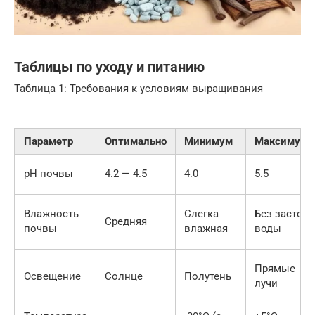
Таблицы по уходу и питанию
Таблица 1: Требования к условиям выращивания
Параметр
Оптимально
Минимум
Максимум
pH почвы
4.2 — 4.5
4.0
5.5
Влажность
Слегка
Без застоя
Средняя
почвы
влажная
воды
Прямые
Освещение
Солнце
Полутень
лучи