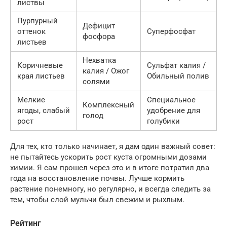
листвы
Пурпурный
Дефицит
оттенок
Суперфосфат
фосфора
листьев
Нехватка
Коричневые
Сульфат калия /
калия / Ожог
края листьев
Обильный полив
солями
Мелкие
Специальное
Комплексный
ягоды, слабый
удобрение для
голод
рост
голубики
Для тех, кто только начинает, я дам один важный совет:
не пытайтесь ускорить рост куста огромными дозами
химии. Я сам прошел через это и в итоге потратил два
года на восстановление почвы. Лучше кормить
растение понемногу, но регулярно, и всегда следить за
тем, чтобы слой мульчи был свежим и рыхлым.
Рейтинг