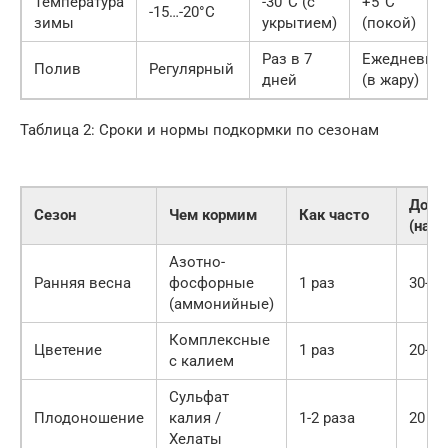
Температура
-30°C (с
+5°C
-15…-20°C
зимы
укрытием)
(покой)
Раз в 7
Ежедневно
Полив
Регулярный
дней
(в жару)
Таблица 2: Сроки и нормы подкормки по сезонам
Дози
Сезон
Чем кормим
Как часто
(на к
Азотно-
Ранняя весна
фосфорные
1 раз
30-50
(аммонийные)
Комплексные
Цветение
1 раз
20-30
с калием
Сульфат
Плодоношение
калия /
1-2 раза
20 г
Хелаты