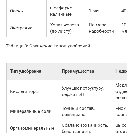
Фосфорно-
Осень
1 раз
40-60
калийные
Хелат железа
По мере
10-20
Экстренно
(по листу)
надобности
мл/1
Таблица 3: Сравнение типов удобрений
Тип удобрения
Преимущества
Недост
Медлен
Улучшает структуру,
Кислый торф
отдает
держит pH
вещест
Точный состав,
Риск ож
Минеральные соли
дешевизна
корней
Сбалансированность,
Высока
Органоминеральные
безопасность
стоимо