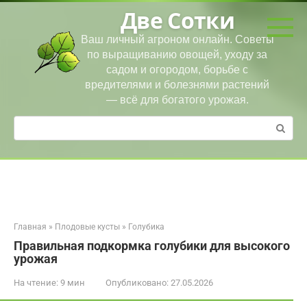
Перейти
Две Сотки
к
контенту
Ваш личный агроном онлайн. Советы
по выращиванию овощей, уходу за
садом и огородом, борьбе с
вредителями и болезнями растений
— всё для богатого урожая.
Поиск:
Главная
»
Плодовые кусты
»
Голубика
Правильная подкормка голубики для высокого
урожая
На чтение:
9 мин
Опубликовано:
27.05.2026