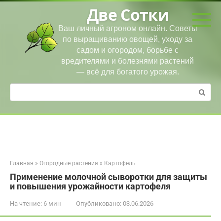
Перейти
Две Сотки
к
контенту
Ваш личный агроном онлайн. Советы
по выращиванию овощей, уходу за
садом и огородом, борьбе с
вредителями и болезнями растений
— всё для богатого урожая.
Поиск:
Главная
»
Огородные растения
»
Картофель
Применение молочной сыворотки для защиты
и повышения урожайности картофеля
На чтение:
6 мин
Опубликовано:
03.06.2026