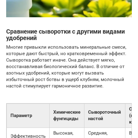
Сравнение сыворотки с другими видами
удобрений
Многие привыкли использовать минеральные смеси,
которые дают быстрый, но кратковременный эффект.
Сыворотка работает иначе. Она действует мягко,
восстанавливая биологический баланс. В отличие от
азотных удобрений, которые могут вызвать
избыточный рост ботвы в ущерб клубням, молочный
настой стимулирует гармоничное развитие.
Орг
Химические
Сывороточный
Параметр
(на
фунгициды
настой
ком
Высокая,
Средняя,
Выс
Эффективность