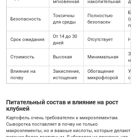
мгновенная
накопительная
дол
Без
Токсичны
Полностью
Безопасность
(пр
для среды
безопасен
пер
От 14 до 30
Срок ожидания
Отсутствует
Не 
дней
Зав
Стоимость
Высокая
Минимальная
нал
Влияние на
Закисление,
Обогащение
Улу
почву
истощение
микрофлорой
стр
Питательный состав и влияние на рост
клубней
Картофель очень требователен к микроэлементам.
Сыворотка поставляет в почву не только
макроэлементы, но и важные кислоты, которые делают