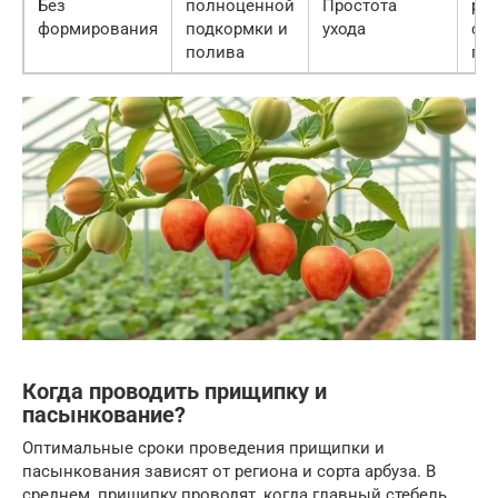
Без
полноценной
Простота
раз
формирования
подкормки и
ухода
сл
полива
пл
Когда проводить прищипку и
пасынкование?
Оптимальные сроки проведения прищипки и
пасынкования зависят от региона и сорта арбуза. В
среднем, прищипку проводят, когда главный стебель