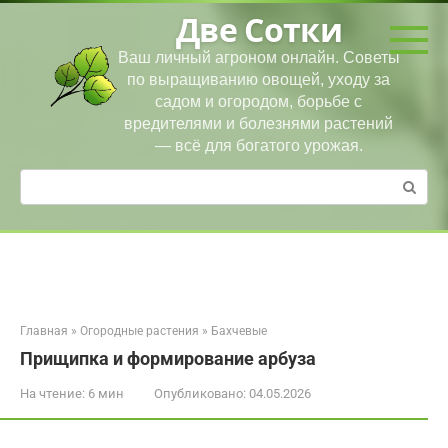
Перейти
Две Сотки
к
контенту
Ваш личный агроном онлайн. Советы
по выращиванию овощей, уходу за
садом и огородом, борьбе с
вредителями и болезнями растений
— всё для богатого урожая.
Поиск:
Главная
»
Огородные растения
»
Бахчевые
Прищипка и формирование арбуза
На чтение:
6 мин
Опубликовано:
04.05.2026