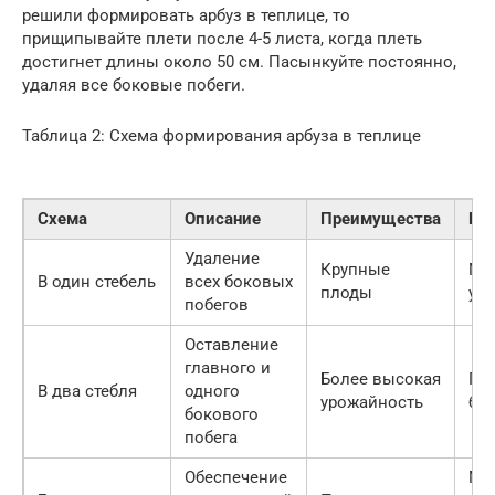
решили формировать арбуз в теплице, то
прищипывайте плети после 4-5 листа, когда плеть
достигнет длины около 50 см. Пасынкуйте постоянно,
удаляя все боковые побеги.
Таблица 2: Схема формирования арбуза в теплице
Схема
Описание
Преимущества
Не
Удаление
Крупные
Ме
В один стебель
всех боковых
плоды
ур
побегов
Оставление
главного и
Более высокая
Пл
В два стебля
одного
урожайность
бы
бокового
побега
Обеспечение
Ме