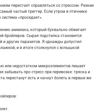
анизм перестает справляться со стрессом. Резкие
амый частый триггер. Если утром в птичнике
я система «проседает».
лению аммиака, который буквально обжигает
ей бройлеров. Сырая подстилка становится
 и других паразитов. Я однажды допустил
лажной, и в итоге столкнулся с вспышкой
ью или недостатком микроэлементов лишает
зя забывать про стресс при перевозке: тряска и
та перестанут есть и начнут болеть в первые же
ойлеров:
плят.