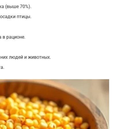
а (выше 70%).
осадки птицы.
 в рационе.
нних людей и животных.
а.