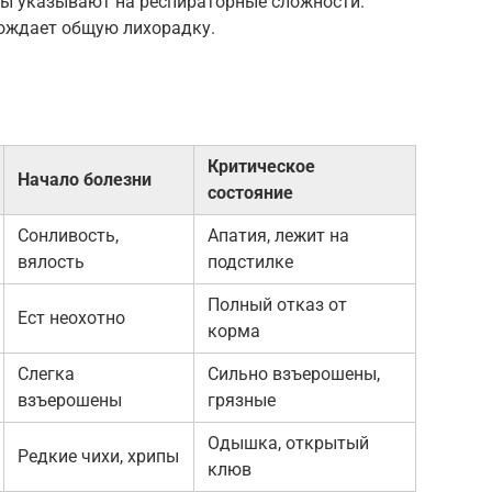
ы указывают на респираторные сложности.
ождает общую лихорадку.
Критическое
Начало болезни
состояние
Сонливость,
Апатия, лежит на
вялость
подстилке
Полный отказ от
Ест неохотно
корма
Слегка
Сильно взъерошены,
взъерошены
грязные
Одышка, открытый
Редкие чихи, хрипы
клюв