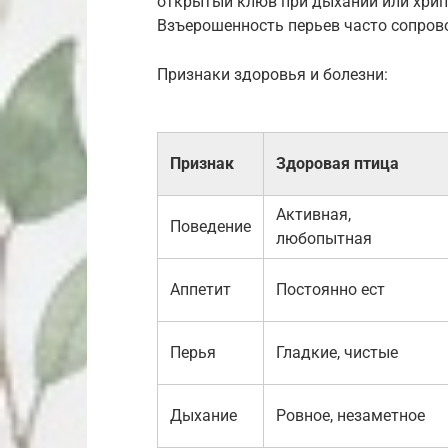
открытый клюв при дыхании или хрип
Взъерошенность перьев часто сопров
Признаки здоровья и болезни:
Признак
Здоровая птица
Активная,
Поведение
любопытная
Аппетит
Постоянно ест
Перья
Гладкие, чистые
Дыхание
Ровное, незаметное