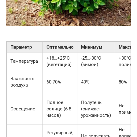
Параметр
Оптимально
Минимум
Максим
+18…+25°C
-25…-30°C
+30°C (
Температура
(вегетация)
(зимой)
поливе)
Влажность
60-70%
40%
80%
воздуха
Полное
Полутень
Не
Освещение
солнце (6-8
(снижает
примен
часов)
урожайность)
Не
Регулярный,
Не допускать
допуска