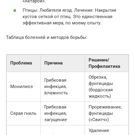
«Актарой».
Птицы: Любители ягод. Лечение: Накрытие
кустов сеткой от птиц. Это единственная
эффективная мера, по моему опыту.
Таблица болезней и методов борьбы:
Решение/
Проблема
Причина
Профилактика
Обрезка,
Грибковая
фунгициды
Монилиоз
инфекция,
(бордоская
влажность
жидкость)
Грибковая
Прореживание,
Серая гниль
инфекция,
фунгициды
загущение
(«Свитч»)
Удаление