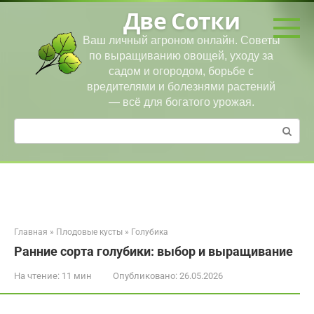
Перейти
Две Сотки
к
контенту
Ваш личный агроном онлайн. Советы
по выращиванию овощей, уходу за
садом и огородом, борьбе с
вредителями и болезнями растений
— всё для богатого урожая.
Поиск:
Главная
»
Плодовые кусты
»
Голубика
Ранние сорта голубики: выбор и выращивание
На чтение:
11 мин
Опубликовано:
26.05.2026