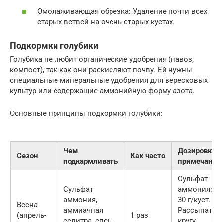
Омолаживающая обрезка: Удаление почти всех
старых ветвей на очень старых кустах.
Подкормки голубики
Голубика не любит органические удобрения (навоз,
компост), так как они раскисляют почву. Ей нужны
специальные минеральные удобрения для вересковых
культур или содержащие аммонийную форму азота.
Основные принципы подкормки голубики:
Чем
Дозировка и
Сезон
Как часто
подкармливать
примечания
Сульфат
Сульфат
аммония: 20
аммония,
30 г/куст.
Весна
аммиачная
Рассыпать 
(апрель-
1 раз
селитра, спец.
кругу,