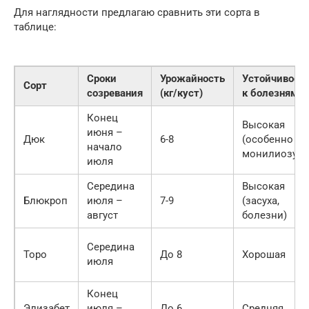
Для наглядности предлагаю сравнить эти сорта в
таблице:
Сроки
Урожайность
Устойчивост
Сорт
созревания
(кг/куст)
к болезням
Конец
Высокая
июня –
Дюк
6-8
(особенно к
начало
монилиозу)
июля
Середина
Высокая
Блюкроп
июля –
7-9
(засуха,
август
болезни)
Середина
Торо
До 8
Хорошая
июля
Конец
Элизабет
июля –
До 6
Средняя