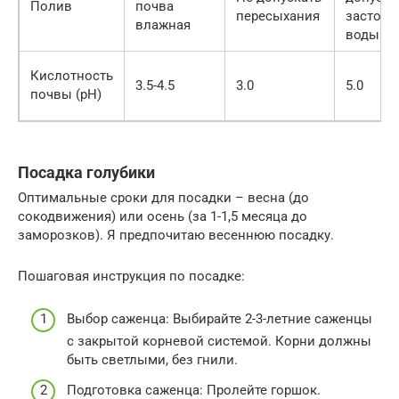
Полив
почва
пересыхания
застоя
влажная
воды
Кислотность
3.5-4.5
3.0
5.0
почвы (pH)
Посадка голубики
Оптимальные сроки для посадки – весна (до
сокодвижения) или осень (за 1-1,5 месяца до
заморозков). Я предпочитаю весеннюю посадку.
Пошаговая инструкция по посадке:
Выбор саженца: Выбирайте 2-3-летние саженцы
с закрытой корневой системой. Корни должны
быть светлыми, без гнили.
Подготовка саженца: Пролейте горшок.