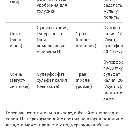
май)
удобрения для
заделать в
голубики
мульчу,
полить.
Сульфат калия,
Сульфат
Лето
суперфосфат
1 раз
калия: 15-20
(июнь-
(или
(после
г/куст,
июль)
комплексные
цветения)
суперфосфа
с низким N)
30-40 г/куст.
Суперфосфа
40-50 г/куст,
Осень
Суперфосфат,
1 раз
сульфат
(август-
сульфат калия
(после
калия: 20-30
сентябрь)
(без азота)
урожая)
г/куст. Для
подготовки 
зиме.
Голубика чувствительна к хлору, избегайте хлористого
калия. Не перекармливайте азотом во второй половине
лета, это может привести к подмерзанию побегов.