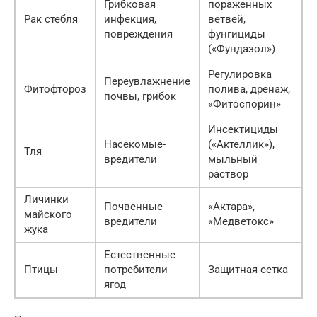
Грибковая
пораженных
Рак стебля
инфекция,
ветвей,
повреждения
фунгициды
(«Фундазол»)
Регулировка
Переувлажнение
Фитофтороз
полива, дренаж,
почвы, грибок
«Фитоспорин»
Инсектициды
Насекомые-
(«Актеллик»),
Тля
вредители
мыльный
раствор
Личинки
Почвенные
«Актара»,
майского
вредители
«Медветокс»
жука
Естественные
Птицы
потребители
Защитная сетка
ягод