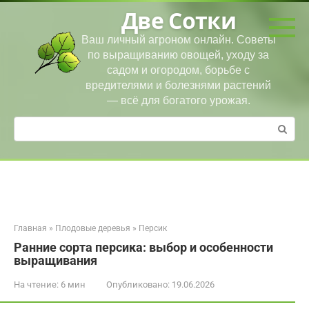
Перейти
Две Сотки
к
контенту
Ваш личный агроном онлайн. Советы
по выращиванию овощей, уходу за
садом и огородом, борьбе с
вредителями и болезнями растений
— всё для богатого урожая.
Поиск:
Главная
»
Плодовые деревья
»
Персик
Ранние сорта персика: выбор и особенности
выращивания
На чтение:
6 мин
Опубликовано:
19.06.2026