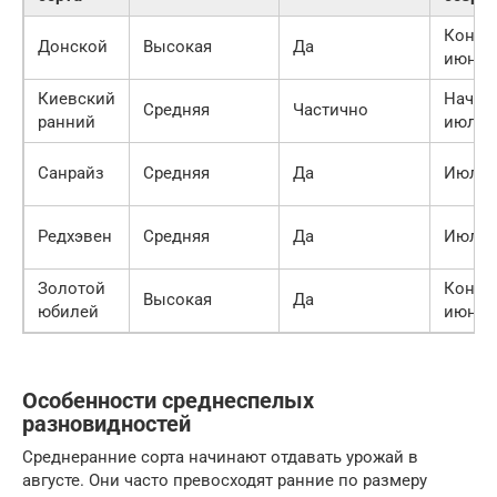
Конец
Донской
Высокая
Да
июня
Киевский
Начал
Средняя
Частично
ранний
июля
Санрайз
Средняя
Да
Июль
Редхэвен
Средняя
Да
Июль
Золотой
Конец
Высокая
Да
юбилей
июня
Особенности среднеспелых
разновидностей
Среднеранние сорта начинают отдавать урожай в
августе. Они часто превосходят ранние по размеру