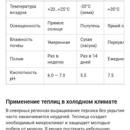
Температура
-20°C
+20…+25°C
+35°C
воздуха
(зима)
Прямое
Освещенность
Полутень
Яркий све
солнце
Влажность
Сухая
Умеренная
Переувла
почвы
(засуха)
Раз в
Раз в 14
Полив
Ежедневн
неделю
дней
Кислотность
6.0 — 7.0
5.5
7.5
pH
Применение теплиц в холодном климате
В северных регионах выращивание персика без укрытия
часто заканчивается неудачей. Теплица создает
необходимый микроклимат и защищает молодые
побеги от мороза. Я решил построить небольшую