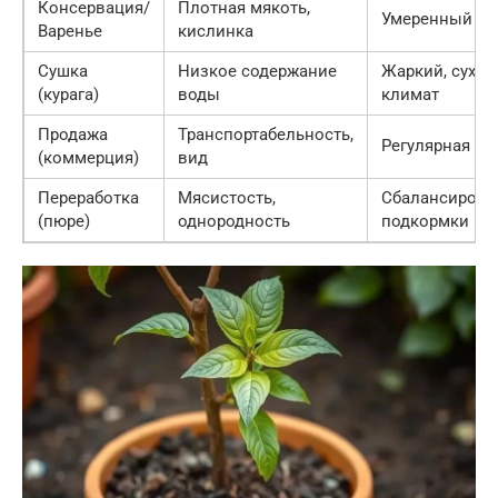
Консервация/
Плотная мякоть,
Умеренный по
Варенье
кислинка
Сушка
Низкое содержание
Жаркий, сухой
(курага)
воды
климат
Продажа
Транспортабельность,
Регулярная об
(коммерция)
вид
Переработка
Мясистость,
Сбалансиров
(пюре)
однородность
подкормки