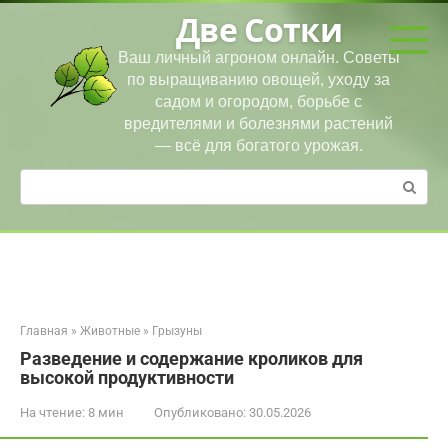
Перейти
Две Сотки
к
контенту
Ваш личный агроном онлайн. Советы
по выращиванию овощей, уходу за
садом и огородом, борьбе с
вредителями и болезнями растений
— всё для богатого урожая.
Поиск:
Главная
»
Животные
»
Грызуны
Разведение и содержание кроликов для
высокой продуктивности
На чтение:
8 мин
Опубликовано:
30.05.2026