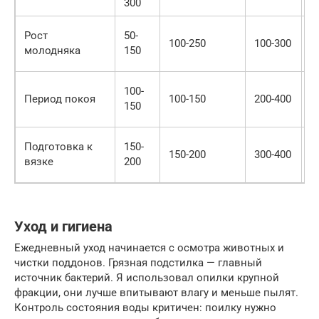
300
о
П
Рост
50-
100-250
100-300
у
молодняка
150
п
К
100-
Период покоя
100-150
200-400
п
150
ж
Д
Подготовка к
150-
150-200
300-400
в
вязке
200
Е
Уход и гигиена
Ежедневный уход начинается с осмотра животных и
чистки поддонов. Грязная подстилка — главный
источник бактерий. Я использовал опилки крупной
фракции, они лучше впитывают влагу и меньше пылят.
Контроль состояния воды критичен: поилку нужно