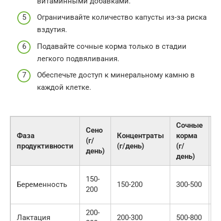
витаминными добавками.
Ограничивайте количество капусты из-за риска
вздутия.
Подавайте сочные корма только в стадии
легкого подвяливания.
Обеспечьте доступ к минеральному камню в
каждой клетке.
Сочные
Сено
Фаза
Концентраты
корма
(г/
О
продуктивности
(г/день)
(г/
день)
день)
П
150-
Беременность
150-200
300-500
с
200
б
200-
М
Лактация
200-300
500-800