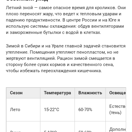
Летний зной — самое опасное время для кроликов. Они
плохо переносят жару, что ведет к тепловым ударам и
падению продуктивности. В центре России и на Юге я
использую системы охлаждения: обдув вентиляторами
и замороженные бутылки с водой в клетках.
Зимой в Сибири и на Урале главной задачей становится
утепление. Помещения утепляют пенопластом, но не
жертвуют вентиляцией. Рацион зимой смещается в
сторону более сухих кормов и качественного сена,
чтобы избежать переохлаждения кишечника.
Сезон
Температура
Влажность
Освещени
Естествен
Лето
15-22°C
60-70%
(тень)
Дополнит