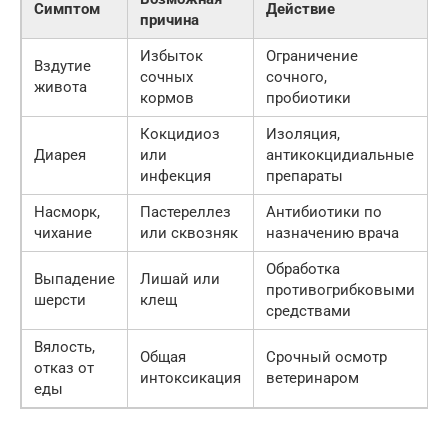
Симптом
Действие
причина
Избыток
Ограничение
Вздутие
сочных
сочного,
живота
кормов
пробиотики
Кокцидиоз
Изоляция,
Диарея
или
антикокцидиальные
инфекция
препараты
Насморк,
Пастереллез
Антибиотики по
чихание
или сквозняк
назначению врача
Обработка
Выпадение
Лишай или
противогрибковыми
шерсти
клещ
средствами
Вялость,
Общая
Срочный осмотр
отказ от
интоксикация
ветеринаром
еды