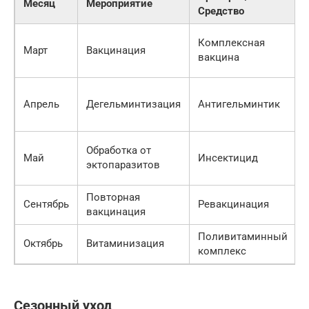
Месяц
Мероприятие
Средство
Комплексная
Март
Вакцинация
вакцина
Апрель
Дегельминтизация
Антигельминтик
Обработка от
Май
Инсектицид
эктопаразитов
Повторная
Сентябрь
Ревакцинация
вакцинация
Поливитаминный
Октябрь
Витаминизация
комплекс
Сезонный уход