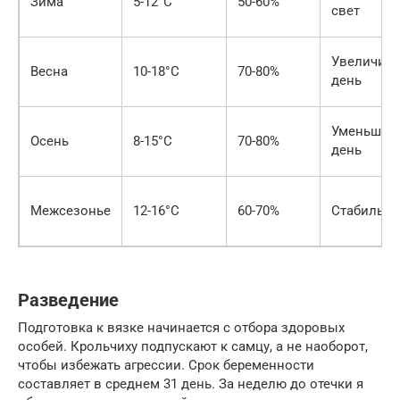
Зима
5-12°C
50-60%
свет
Увеличив
Весна
10-18°C
70-80%
день
Уменьшаю
Осень
8-15°C
70-80%
день
Межсезонье
12-16°C
60-70%
Стабильно
Разведение
Подготовка к вязке начинается с отбора здоровых
особей. Крольчиху подпускают к самцу, а не наоборот,
чтобы избежать агрессии. Срок беременности
составляет в среднем 31 день. За неделю до отечки я