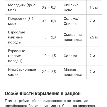
Молодняк (до 2
Опилки/
0,2 — 0,3
1,5 м
мес)
Сено
Подростки (3-6
Солома/
0,5 — 0,8
2 м
мес)
Опилки
Взрослые
Смешанная
(мясные
1,5 — 2,0
2,2 м
подстилка
породы)
Взрослые
(легкие
1,0 — 1,5
Солома
2 м
породы)
Инкубационные
Мягкая
2,0 — 2,5
2 м
самки
подстилка
Особенности кормления и рацион
Птицы требуют сбалансированного питания, где
преобладают белки и витамины. Я всегда проверяю,