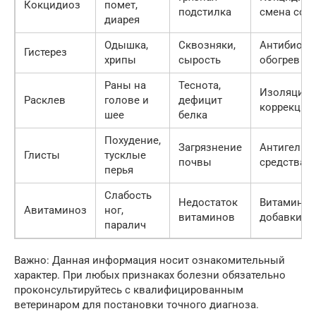
Кокцидиоз
помет,
подстилка
смена сол
диарея
Одышка,
Сквозняки,
Антибиоти
Гистерез
хрипы
сырость
обогрев
Раны на
Теснота,
Изоляция,
Расклев
голове и
дефицит
коррекция
шее
белка
Похудение,
Загрязнение
Антигельм
Глисты
тусклые
почвы
средства
перья
Слабость
Недостаток
Витаминн
Авитаминоз
ног,
витаминов
добавки в 
паралич
Важно: Данная информация носит ознакомительный
характер. При любых признаках болезни обязательно
проконсультируйтесь с квалифицированным
ветеринаром для постановки точного диагноза.