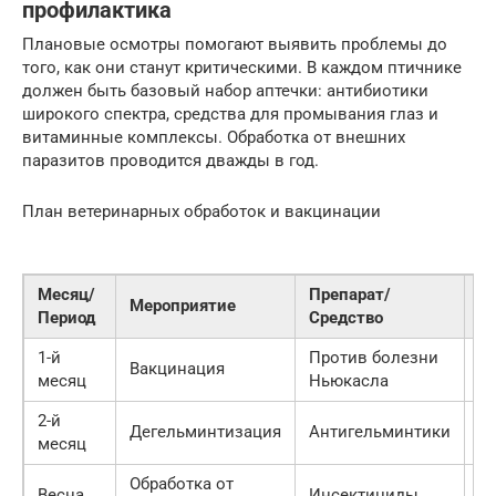
профилактика
Плановые осмотры помогают выявить проблемы до
того, как они станут критическими. В каждом птичнике
должен быть базовый набор аптечки: антибиотики
широкого спектра, средства для промывания глаз и
витаминные комплексы. Обработка от внешних
паразитов проводится дважды в год.
План ветеринарных обработок и вакцинации
Месяц/
Препарат/
Мероприятие
Ц
Период
Средство
1-й
Против болезни
П
Вакцинация
месяц
Ньюкасла
в
2-й
Бо
Дегельминтизация
Антигельминтики
месяц
г
Обработка от
З
Весна
Инсектициды