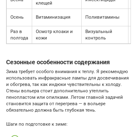
клещей
п
По
Осень
Витаминизация
Поливитамины
з
Раз в
Осмотр клоаки и
Визуальный
Р
полгода
кожи
контроль
д
Сезонные особенности содержания
Зима требует особого внимания к теплу. Я рекомендую
использовать инфракрасные лампы для досвечивания
и обогрева, так как индюки чувствительны к холоду.
Стены вольера стоит дополнительно утеплить
пенопластом или опилками. Летом главной задачей
становится защита от перегрева — в вольере
обязательно должна быть глубокая тень.
Шаги по подготовке к зиме: