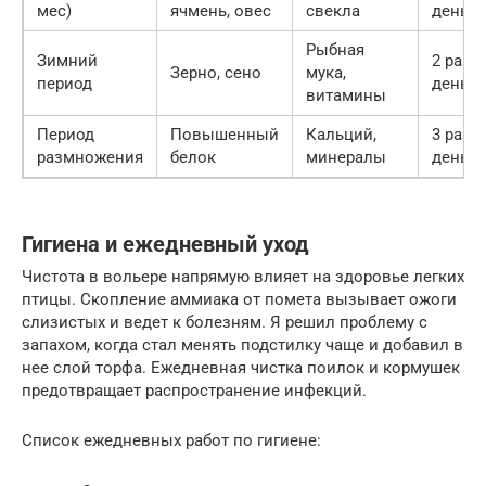
мес)
ячмень, овес
свекла
день
Рыбная
Зимний
2 раза 
Зерно, сено
мука,
период
день
витамины
Период
Повышенный
Кальций,
3 раза 
размножения
белок
минералы
день
Гигиена и ежедневный уход
Чистота в вольере напрямую влияет на здоровье легких
птицы. Скопление аммиака от помета вызывает ожоги
слизистых и ведет к болезням. Я решил проблему с
запахом, когда стал менять подстилку чаще и добавил в
нее слой торфа. Ежедневная чистка поилок и кормушек
предотвращает распространение инфекций.
Список ежедневных работ по гигиене: