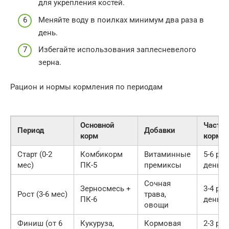
для укрепления костей.
Меняйте воду в поилках минимум два раза в
день.
Избегайте использования заплесневелого
зерна.
Рацион и нормы кормления по периодам
Основной
Частот
Период
Добавки
корм
кормл
Старт (0-2
Комбикорм
Витаминные
5-6 раз
мес)
ПК-5
премиксы
день
Сочная
Зерносмесь +
3-4 раз
Рост (3-6 мес)
трава,
ПК-6
день
овощи
Финиш (от 6
Кукуруза,
Кормовая
2-3 раз