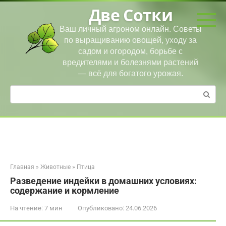
Перейти
Две Сотки
к
контенту
Ваш личный агроном онлайн. Советы
по выращиванию овощей, уходу за
садом и огородом, борьбе с
вредителями и болезнями растений
— всё для богатого урожая.
Поиск:
Главная
»
Животные
»
Птица
Разведение индейки в домашних условиях:
содержание и кормление
На чтение:
7 мин
Опубликовано:
24.06.2026