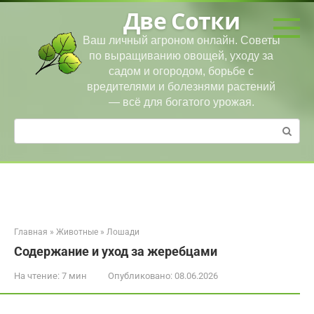
Перейти
Две Сотки
к
контенту
Ваш личный агроном онлайн. Советы
по выращиванию овощей, уходу за
садом и огородом, борьбе с
вредителями и болезнями растений
— всё для богатого урожая.
Поиск:
Главная
»
Животные
»
Лошади
Содержание и уход за жеребцами
На чтение:
7 мин
Опубликовано:
08.06.2026