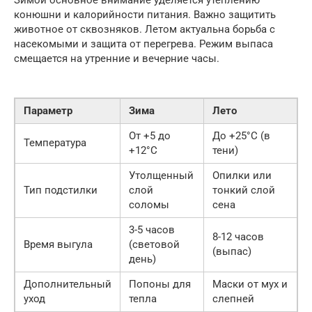
Зимой основное внимание уделяется утеплению
конюшни и калорийности питания. Важно защитить
животное от сквозняков. Летом актуальна борьба с
насекомыми и защита от перегрева. Режим выпаса
смещается на утренние и вечерние часы.
Параметр
Зима
Лето
От +5 до
До +25°C (в
Температура
+12°C
тени)
Утолщенный
Опилки или
Тип подстилки
слой
тонкий слой
соломы
сена
3-5 часов
8-12 часов
Время выгула
(световой
(выпас)
день)
Дополнительный
Попоны для
Маски от мух и
уход
тепла
слепней