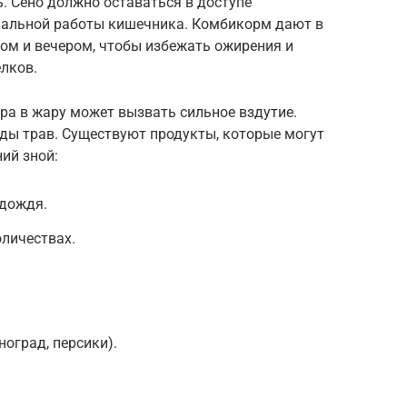
ь. Сено должно оставаться в доступе
мальной работы кишечника. Комбикорм дают в
ом и вечером, чтобы избежать ожирения и
елков.
ера в жару может вызвать сильное вздутие.
ды трав. Существуют продукты, которые могут
ий зной:
 дождя.
личествах.
оград, персики).