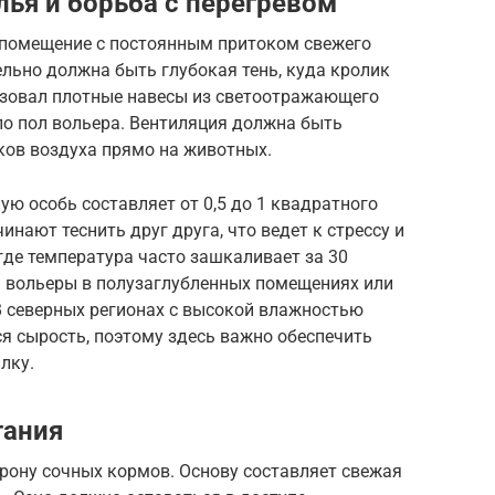
лья и борьба с перегревом
помещение с постоянным притоком свежего
ельно должна быть глубокая тень, куда кролик
ьзовал плотные навесы из светоотражающего
ло пол вольера. Вентиляция должна быть
оков воздуха прямо на животных.
ю особь составляет от 0,5 до 1 квадратного
инают теснить друг друга, что ведет к стрессу и
где температура часто зашкаливает за 30
ь вольеры в полузаглубленных помещениях или
 северных регионах с высокой влажностью
я сырость, поэтому здесь важно обеспечить
лку.
тания
орону сочных кормов. Основу составляет свежая