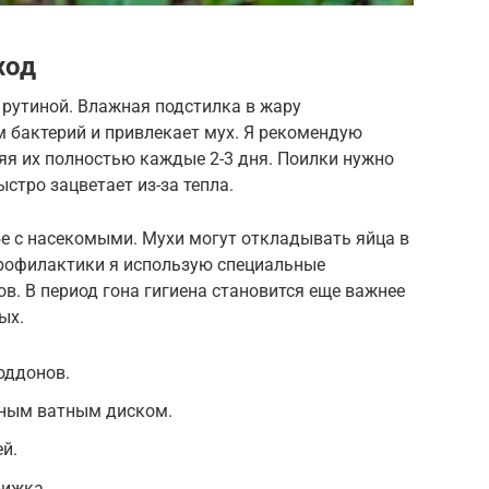
ход
 рутиной. Влажная подстилка в жару
 бактерий и привлекает мух. Я рекомендую
яя их полностью каждые 2-3 дня. Поилки нужно
ыстро зацветает из-за тепла.
бе с насекомыми. Мухи могут откладывать яйца в
рофилактики я использую специальные
в. В период гона гигиена становится еще важнее
ых.
оддонов.
жным ватным диском.
й.
рижка.