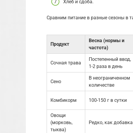
Хлеб и сдоба.
Сравним питание в разные сезоны в т
Весна (нормы и
Продукт
частота)
Постепенный ввод,
Сочная трава
1-2 раза в день
В неограниченном
Сено
количестве
Комбикорм
100-150 г в сутки
Овощи
(морковь,
Редко, как добавка
тыква)