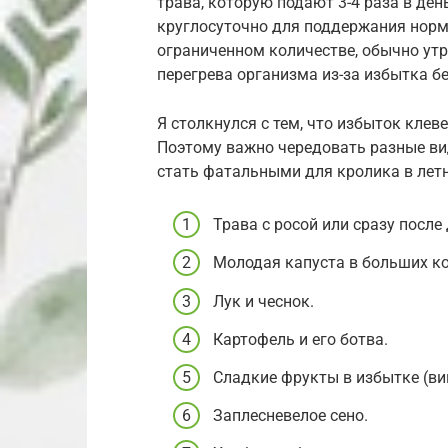
трава, которую подают 3-4 раза в ден
круглосуточно для поддержания нор
ограниченном количестве, обычно утр
перегрева организма из-за избытка б
Я столкнулся с тем, что избыток клев
Поэтому важно чередовать разные ви
стать фатальными для кролика в летн
Трава с росой или сразу после
Молодая капуста в больших ко
Лук и чеснок.
Картофель и его ботва.
Сладкие фрукты в избытке (вин
Заплесневелое сено.