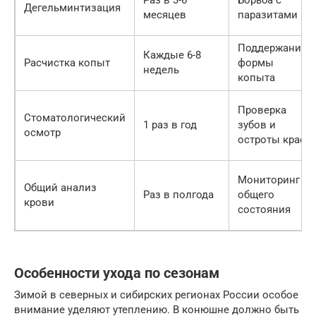
Раз в 3-6
Борьба с
Дегельминтизация
месяцев
паразитами
Поддержание
Каждые 6-8
Расчистка копыт
формы
недель
копыта
Проверка
Стоматологический
1 раз в год
зубов и
осмотр
остроты краев
Мониторинг
Общий анализ
Раз в полгода
общего
крови
состояния
Особенности ухода по сезонам
Зимой в северных и сибирских регионах России особое
внимание уделяют утеплению. В конюшне должно быть