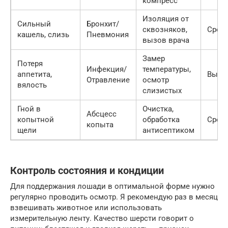
компресс
Изоляция от
Сильный
Бронхит/
сквозняков,
Сред
кашель, слизь
Пневмония
вызов врача
Замер
Потеря
Инфекция/
температуры,
аппетита,
Высо
Отравление
осмотр
вялость
слизистых
Гной в
Очистка,
Абсцесс
копытной
обработка
Сред
копыта
щели
антисептиком
Контроль состояния и кондиции
Для поддержания лошади в оптимальной форме нужно
регулярно проводить осмотр. Я рекомендую раз в месяц
взвешивать животное или использовать
измерительную ленту. Качество шерсти говорит о