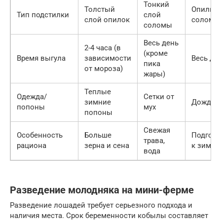
Тонкий
Толстый
Опилки/
Тип подстилки
слой
слой опилок
солома
соломы
Весь день
2-4 часа (в
(кроме
Время выгула
зависимости
Весь де
пика
от мороза)
жары)
Теплые
Одежда/
Сетки от
зимние
Дождев
попоны
мух
попоны
Свежая
Особенность
Больше
Подгото
трава,
рациона
зерна и сена
к зиме
вода
Разведение молодняка на мини-ферме
Разведение лошадей требует серьезного подхода и
наличия места. Срок беременности кобылы составляет