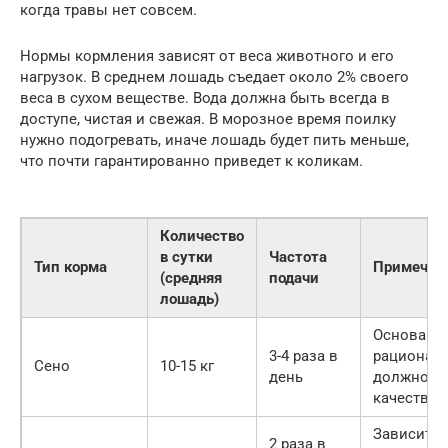
когда травы нет совсем.
Нормы кормления зависят от веса животного и его
нагрузок. В среднем лошадь съедает около 2% своего
веса в сухом веществе. Вода должна быть всегда в
доступе, чистая и свежая. В морозное время поилку
нужно подогревать, иначе лошадь будет пить меньше,
что почти гарантированно приведет к коликам.
Количество
в сутки
Частота
Тип корма
Примечан
(средняя
подачи
лошадь)
Основа
3-4 раза в
рациона,
Сено
10-15 кг
день
должно б
качестве
Зависит о
2 раза в