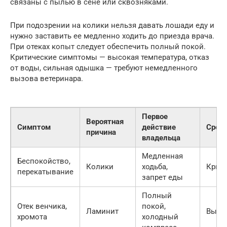
связаны с пылью в сене или сквозняками.
При подозрении на колики нельзя давать лошади еду и
нужно заставить ее медленно ходить до приезда врача.
При отеках копыт следует обеспечить полный покой.
Критические симптомы — высокая температура, отказ
от воды, сильная одышка — требуют немедленного
вызова ветеринара.
Первое
Вероятная
Симптом
действие
Сроч
причина
владельца
Медленная
Беспокойство,
Колики
ходьба,
Крит
перекатывание
запрет еды
Полный
Отек венчика,
покой,
Ламинит
Высо
хромота
холодный