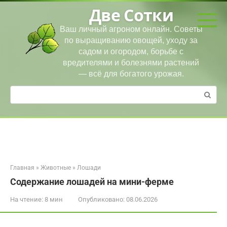
Перейти
Две Сотки
к
контенту
Ваш личный агроном онлайн. Советы
по выращиванию овощей, уходу за
садом и огородом, борьбе с
вредителями и болезнями растений
— всё для богатого урожая.
Поиск:
Главная
»
Животные
»
Лошади
Содержание лошадей на мини-ферме
На чтение:
8 мин
Опубликовано:
08.06.2026