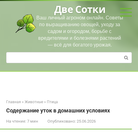
Перейти
Две Сотки
к
контенту
Ваш личный агроном онлайн. Советы
по выращиванию овощей, уходу за
садом и огородом, борьбе с
вредителями и болезнями растений
— всё для богатого урожая.
Поиск:
Главная
»
Животные
»
Птица
Содержание уток в домашних условиях
На чтение:
7 мин
Опубликовано:
25.06.2026