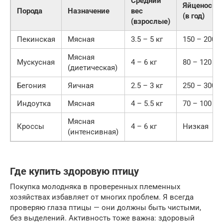
Средний
Яйценоско
Порода
Назначение
вес
(в год)
(взрослые)
Пекинская
Мясная
3.5 – 5 кг
150 – 200 ш
Мясная
Мускусная
4 – 6 кг
80 – 120 шт
(диетическая)
Бегония
Яичная
2.5 – 3 кг
250 – 300 ш
Индоутка
Мясная
4 – 5.5 кг
70 – 100 шт
Мясная
Кроссы
4 – 6 кг
Низкая
(интенсивная)
Где купить здоровую птицу
Покупка молодняка в проверенных племенных
хозяйствах избавляет от многих проблем. Я всегда
проверяю глаза птицы — они должны быть чистыми,
без выделений. Активность тоже важна: здоровый