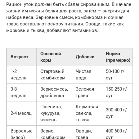
Рацион уток должен быть сбалансированным. В начале
жизни им нужны белки для роста, затем — энергия для
набора веса. Зерновые смеси, комбикорма и сочная
трава составляют основу питания. Овощи, такие как
морковь и тыква, добавляют витаминов.
Основной
Норма
Возраст
Добавки
корм
(примерно)
1-2
Стартовый
Чистая
50-100 г/
неделя
комбикорм
вода
сут
3-8
Зерносмесь,
Зеленая
150-250 г/
неделя
дробленка
трава
сут
Пшеница,
Кормовая
300-400 г/
2-4 месяц
кукуруза,
свекла,
сут
ячмень
тыква
Взрослые
Зерно,
Овощи,
400-600 г/
(мясо)
комбикорм
трава
сут