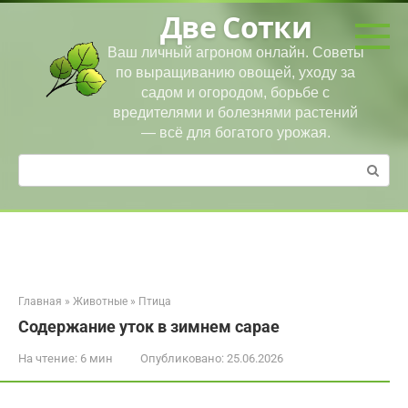
Перейти
Две Сотки
к
контенту
Ваш личный агроном онлайн. Советы
по выращиванию овощей, уходу за
садом и огородом, борьбе с
вредителями и болезнями растений
— всё для богатого урожая.
Поиск:
Главная
»
Животные
»
Птица
Содержание уток в зимнем сарае
На чтение:
6 мин
Опубликовано:
25.06.2026