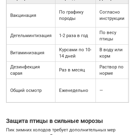
З
По графику
Согласно
Вакцинация
в
породы
инструкции
б
По весу
Б
Дегельминтизация
1-2 раза в год
птицы
п
Курсами по 10-
В воду или
П
Витаминизация
14 дней
корм
и
Дезинфекция
Раствор по
У
Раз в месяц
сарая
норме
п
Р
Общий осмотр
Еженедельно
—
в
б
Защита птицы в сильные морозы
Пик зимних холодов требует дополнительных мер