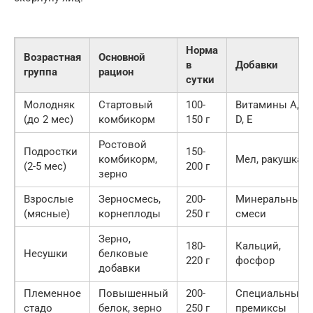
Норма
Возрастная
Основной
в
Добавки
группа
рацион
сутки
Молодняк
Стартовый
100-
Витамины А,
(до 2 мес)
комбикорм
150 г
D, E
Ростовой
Подростки
150-
комбикорм,
Мел, ракушка
(2-5 мес)
200 г
зерно
Взрослые
Зерносмесь,
200-
Минеральные
(мясные)
корнеплоды
250 г
смеси
Зерно,
180-
Кальций,
Несушки
белковые
220 г
фосфор
добавки
Племенное
Повышенный
200-
Специальные
стадо
белок, зерно
250 г
премиксы