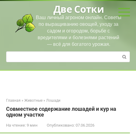
Перейти
Две Сотки
к
контенту
Ваш личный агроном онлайн. Советы
по выращиванию овощей, уходу за
садом и огородом, борьбе с
вредителями и болезнями растений
— всё для богатого урожая.
Поиск:
Главная
»
Животные
»
Лошади
Совместное содержание лошадей и кур на
одном участке
На чтение:
9 мин
Опубликовано:
07.06.2026