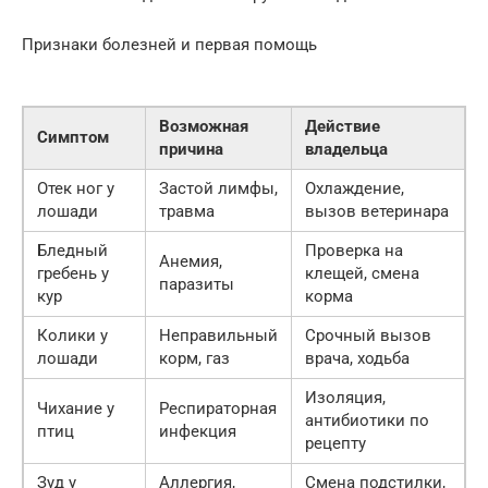
Признаки болезней и первая помощь
Возможная
Действие
Симптом
причина
владельца
Отек ног у
Застой лимфы,
Охлаждение,
лошади
травма
вызов ветеринара
Бледный
Проверка на
Анемия,
гребень у
клещей, смена
паразиты
кур
корма
Колики у
Неправильный
Срочный вызов
лошади
корм, газ
врача, ходьба
Изоляция,
Чихание у
Респираторная
антибиотики по
птиц
инфекция
рецепту
Зуд у
Аллергия,
Смена подстилки,