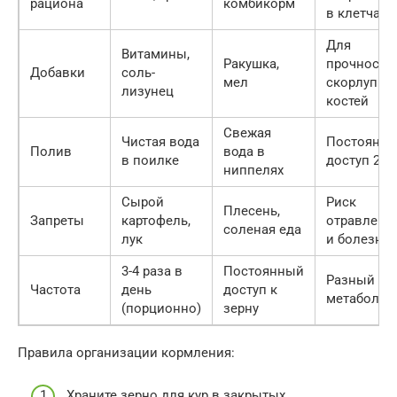
рациона
комбикорм
в клетчатк
Для
Витамины,
Ракушка,
прочности
Добавки
соль-
мел
скорлупы 
лизунец
костей
Свежая
Чистая вода
Постоянн
Полив
вода в
в поилке
доступ 24/
ниппелях
Сырой
Риск
Плесень,
Запреты
картофель,
отравлени
соленая еда
лук
и болезне
3-4 раза в
Постоянный
Разный
Частота
день
доступ к
метаболиз
(порционно)
зерну
Правила организации кормления:
Храните зерно для кур в закрытых