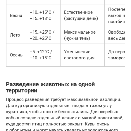
Постепен
+10..+15°C /
Естественное
Весна
выход на
+15..+18°C
(растущий день)
пастбище
+15..+25°C /
Максимальное
Свободны
Лето
+20..+25°C
(нужна тень)
весь день
+5..+12°C /
Уменьшение
До первых
Осень
+10..+15°C
светового дня
заморозк
Разведение животных на одной
территории
Процесс разведения требует максимальной изоляции.
Для кур организую отдельные гнезда в тихом углу
курятника, чтобы они не беспокоились. Для жеребых
кобыл создаю отдельный денник с мягкой подстилкой,
куда доступ птиц полностью закрыт. Куры очень
любопытны и могут начать клевать новорожденного