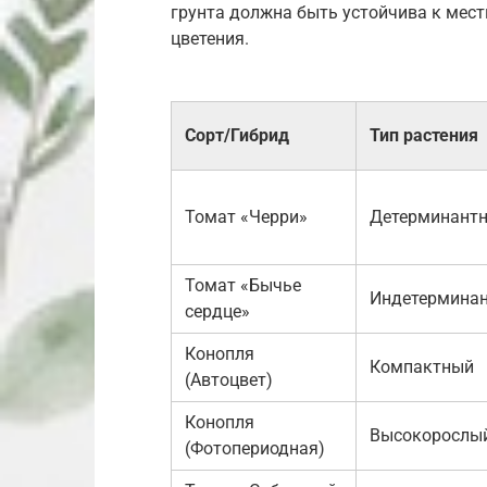
грунта должна быть устойчива к мес
цветения.
Сорт/Гибрид
Тип растения
Томат «Черри»
Детерминант
Томат «Бычье
Индетермина
сердце»
Конопля
Компактный
(Автоцвет)
Конопля
Высокорослы
(Фотопериодная)