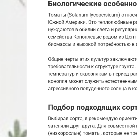
Биологические особенно
Томаты (Solanum lycopersicum) относ
Южной Америки. Это теплолюбивые ра
нуждаются в обилии света и регулярно
семейства Коноплевые родом из Цент
биомассы и высокой потребностью в а
Общие черты этих культур заключаются
требовательности к структуре грунта
температур и сквознякам в период ра
конопля может служить естественны
агрессивного полуденного солнца в ю
Подбор подходящих сор
Выбирая сорта, я рекомендую ориенти
затеняли друг друга. Для совместно
(низкорослые) томаты, которые не тр