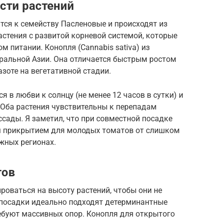
сти растений
ятся к семейству Пасленовые и происходят из
стения с развитой корневой системой, которые
м питании. Конопля (Cannabis sativa) из
ральной Азии. Она отличается быстрым ростом
зоте на вегетативной стадии.
 в любви к солнцу (не менее 12 часов в сутки) и
. Оба растения чувствительны к перепадам
ссады. Я заметил, что при совместной посадке
м прикрытием для молодых томатов от слишком
жных регионах.
тов
роваться на высоту растений, чтобы они не
й посадки идеально подходят детерминантные
ебуют массивных опор. Конопля для открытого