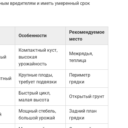
тным вредителям и иметь умеренный срок
Рекомендуемое
Особенности
место
Компактный куст,
Межрядья,
ный
высокая
теплица
урожайность
Крупные плоды,
Периметр
нтный
требует подвязки
грядки
Быстрый цикл,
Открытый грунт
малая высота
Мощный стебель,
Задний план
й
большой урожай
грядки