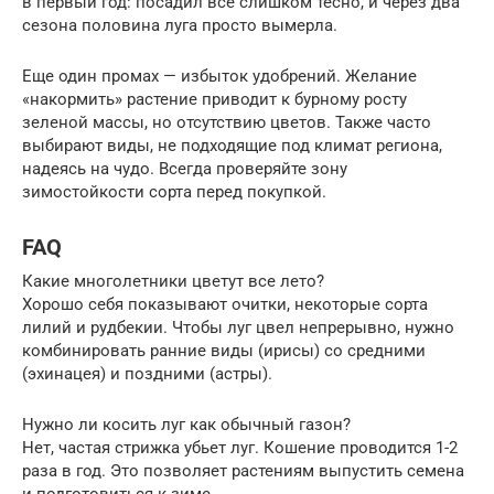
в первый год: посадил всё слишком тесно, и через два
сезона половина луга просто вымерла.
Еще один промах — избыток удобрений. Желание
«накормить» растение приводит к бурному росту
зеленой массы, но отсутствию цветов. Также часто
выбирают виды, не подходящие под климат региона,
надеясь на чудо. Всегда проверяйте зону
зимостойкости сорта перед покупкой.
FAQ
Какие многолетники цветут все лето?
Хорошо себя показывают очитки, некоторые сорта
лилий и рудбекии. Чтобы луг цвел непрерывно, нужно
комбинировать ранние виды (ирисы) со средними
(эхинацея) и поздними (астры).
Нужно ли косить луг как обычный газон?
Нет, частая стрижка убьет луг. Кошение проводится 1-2
раза в год. Это позволяет растениям выпустить семена