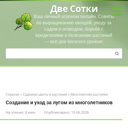
Перейти
Две Сотки
к
контенту
Ваш личный агроном онлайн. Советы
по выращиванию овощей, уходу за
садом и огородом, борьбе с
вредителями и болезнями растений
— всё для богатого урожая.
Поиск:
Главная
»
Садовые цветы и растения
»
Многолетние растения
Создание и уход за лугом из многолетников
На чтение:
8 мин
Опубликовано:
15.06.2026