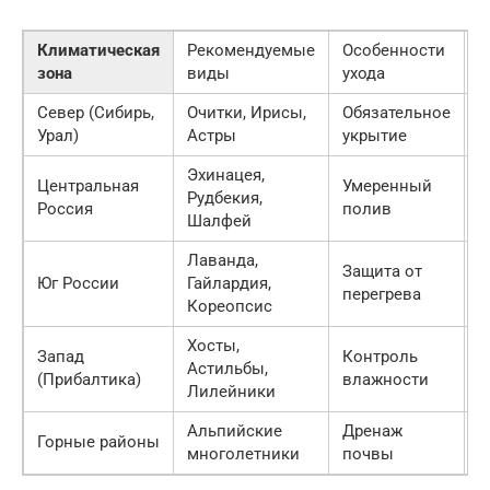
Климатическая
Рекомендуемые
Особенности
С
зона
виды
ухода
Север (Сибирь,
Очитки, Ирисы,
Обязательное
В
Урал)
Астры
укрытие
Эхинацея,
Центральная
Умеренный
Рудбекия,
С
Россия
полив
Шалфей
Лаванда,
Защита от
Юг России
Гайлардия,
С
перегрева
Кореопсис
Хосты,
Запад
Контроль
Астильбы,
Н
(Прибалтика)
влажности
Лилейники
Альпийские
Дренаж
Горные районы
В
многолетники
почвы