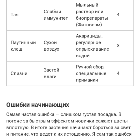
Мыльный
Слабый
раствор или
Тля
4
иммунитет
биопрепараты
(Фитоверм)
Акарициды,
Паутинный
Сухой
регулярное
3
клещ
воздух
опрыскивание
водой
Ручной сбор,
Застой
Слизни
специальные
4
влаги
приманки
Ошибки начинающих
Самая частая ошибка — слишком густая посадка. В
погоне за быстрым эффектом новички сажают цветы
вплотную. В итоге растения начинают бороться за свет
и питание, что ведет к их истощению. Я сам так ошибся