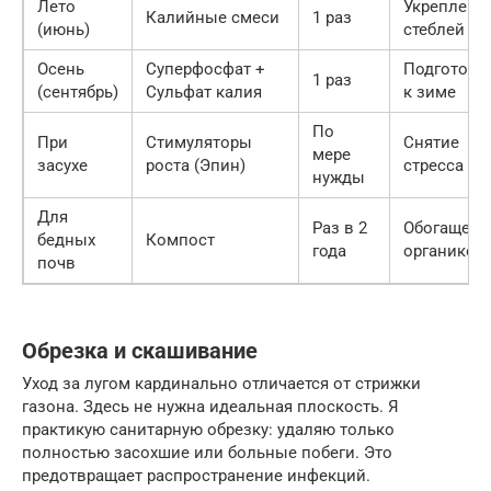
Лето
Укреплени
Калийные смеси
1 раз
(июнь)
стеблей
Осень
Суперфосфат +
Подготовк
1 раз
(сентябрь)
Сульфат калия
к зиме
По
При
Стимуляторы
Снятие
мере
засухе
роста (Эпин)
стресса
нужды
Для
Раз в 2
Обогащени
бедных
Компост
года
органикой
почв
Обрезка и скашивание
Уход за лугом кардинально отличается от стрижки
газона. Здесь не нужна идеальная плоскость. Я
практикую санитарную обрезку: удаляю только
полностью засохшие или больные побеги. Это
предотвращает распространение инфекций.