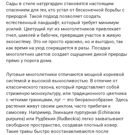
Сады в стиле натургарден становятся настоящим
спасением для тех, кто устал от бесконечной борьбы с
природой. Такой подход позволяет создать
естественный ландшафт, который требует минимум
усилий. Цветущий луг из многолетников привлекает
пчел, шмелей и бабочек, превращая участок в живую
экосистему. Это не просто красиво, но и выгодно, так
как время на уход сокращается в разы. Посадка
многолетних цветов создает ощущение дикой природы
прямо у порога дома.
Луговые многолетники отличаются мощной корневой
системой и высокой выносливостью. В отличие от
классического газона, который представляет собой
стриженую монокультуру, или традиционного цветника
с четкими границами, луг — это биоразнообразие. Здесь
растения живут своим циклом, часто прибегая к
самосеву. Например, Эхинацея пурпурная (Echinacea
purpurea) или Рудбекия (Rudbeckia) легко захватывают
свободное пространство, создавая плотный ковер.
Такие травы быстро восстанавливаются после