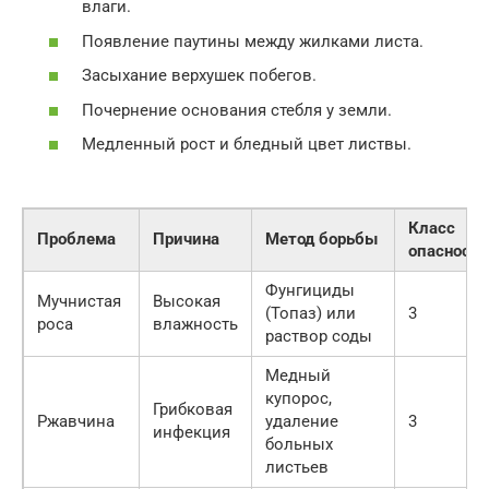
влаги.
Появление паутины между жилками листа.
Засыхание верхушек побегов.
Почернение основания стебля у земли.
Медленный рост и бледный цвет листвы.
Класс
Проблема
Причина
Метод борьбы
опасности
Фунгициды
Мучнистая
Высокая
(Топаз) или
3
роса
влажность
раствор соды
Медный
купорос,
Грибковая
Ржавчина
удаление
3
инфекция
больных
листьев