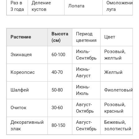
Раз в
Деление
Омоложение
Лопата
3 года
кустов
луга
Высота
Период
Растение
Цвет
(см)
цветения
Июль-
Розовый,
Эхинацея
60-100
Сентябрь
желтый
Июнь-
Кореопсис
40-70
Желтый
Август
Июнь-
Шалфей
50-80
Фиолетовый
Июль
Август-
Розовый,
Очиток
30-60
Октябрь
красный
Декоративный
Август-
Бежевый,
80-150
злак
Сентябрь
золотистый