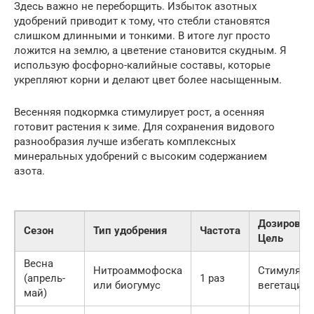
Здесь важно не переборщить. Избыток азотных
удобрений приводит к тому, что стебли становятся
слишком длинными и тонкими. В итоге луг просто
ложится на землю, а цветение становится скудным. Я
использую фосфорно-калийные составы, которые
укрепляют корни и делают цвет более насыщенным.
Весенняя подкормка стимулирует рост, а осенняя
готовит растения к зиме. Для сохранения видового
разнообразия лучше избегать комплексных
минеральных удобрений с высоким содержанием
азота.
Дозировка
Сезон
Тип удобрения
Частота
Цель
Весна
Нитроаммофоска
Стимуляци
(апрель-
1 раз
или биогумус
вегетации
май)