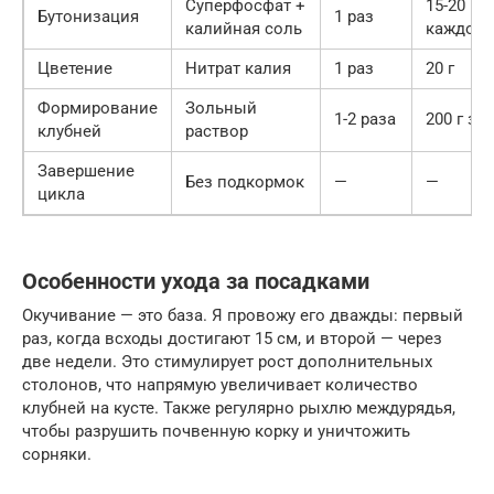
Суперфосфат +
15-20 г
Бутонизация
1 раз
калийная соль
каждого
Цветение
Нитрат калия
1 раз
20 г
Формирование
Зольный
1-2 раза
200 г зо
клубней
раствор
Завершение
Без подкормок
—
—
цикла
Особенности ухода за посадками
Окучивание — это база. Я провожу его дважды: первый
раз, когда всходы достигают 15 см, и второй — через
две недели. Это стимулирует рост дополнительных
столонов, что напрямую увеличивает количество
клубней на кусте. Также регулярно рыхлю междурядья,
чтобы разрушить почвенную корку и уничтожить
сорняки.