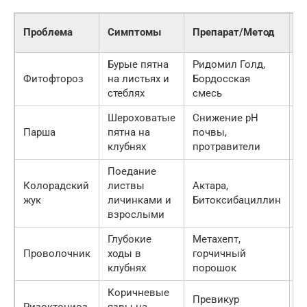
К
Проблема
Симптомы
Препарат/Метод
о
Бурые пятна
Ридомил Голд,
Фитофтороз
на листьях и
Бордосская
2
стеблях
смесь
Шероховатые
Снижение pH
Парша
пятна на
почвы,
—
клубнях
протравители
Поедание
Колорадский
листвы
Актара,
2
жук
личинками и
Битоксибациллин
взрослыми
Глубокие
Метахепт,
Проволочник
ходы в
горчичный
2
клубнях
порошок
Коричневые
Превикур
Ризоктониоз
язвы на
2