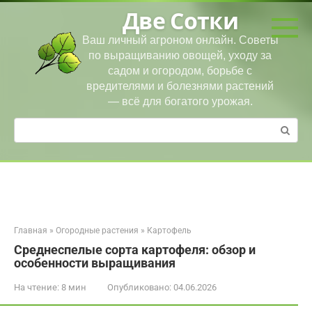
Перейти
Две Сотки
к
контенту
Ваш личный агроном онлайн. Советы
по выращиванию овощей, уходу за
садом и огородом, борьбе с
вредителями и болезнями растений
— всё для богатого урожая.
Поиск:
Главная
»
Огородные растения
»
Картофель
Среднеспелые сорта картофеля: обзор и
особенности выращивания
На чтение:
8 мин
Опубликовано:
04.06.2026