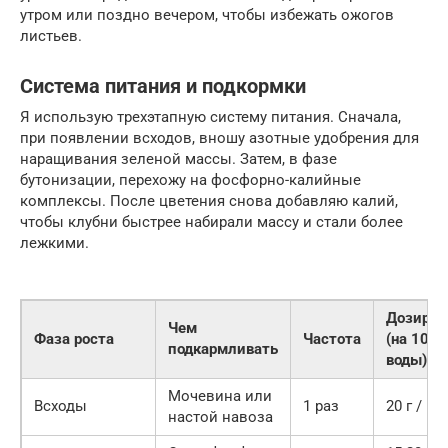
утром или поздно вечером, чтобы избежать ожогов
листьев.
Система питания и подкормки
Я использую трехэтапную систему питания. Сначала,
при появлении всходов, вношу азотные удобрения для
наращивания зеленой массы. Затем, в фазе
бутонизации, перехожу на фосфорно-калийные
комплексы. После цветения снова добавляю калий,
чтобы клубни быстрее набирали массу и стали более
лежкими.
Дозиров
Чем
Фаза роста
Частота
(на 10 л
подкармливать
воды)
Мочевина или
Всходы
1 раз
20 г / 1:1
настой навоза