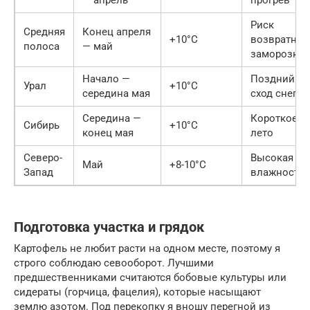
Риск
Средняя
Конец апреля
+10°C
возвратных
полоса
— май
заморозко
Начало —
Поздний
Урал
+10°C
середина мая
сход снега
Середина —
Короткое
Сибирь
+10°C
конец мая
лето
Северо-
Высокая
Май
+8-10°C
Запад
влажность
Подготовка участка и грядок
Картофель не любит расти на одном месте, поэтому я
строго соблюдаю севооборот. Лучшими
предшественниками считаются бобовые культуры или
сидераты (горчица, фацелия), которые насыщают
землю азотом. Под перекопку я вношу перегной из