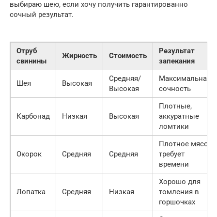
выбираю шею, если хочу получить гарантированно
сочный результат.
Отруб
Результат
Жирность
Стоимость
свинины
запекания
Средняя/
Максимальная
Шея
Высокая
Высокая
сочность
Плотные,
Карбонад
Низкая
Высокая
аккуратные
ломтики
Плотное мясо,
Окорок
Средняя
Средняя
требует
времени
Хорошо для
Лопатка
Средняя
Низкая
томления в
горшочках