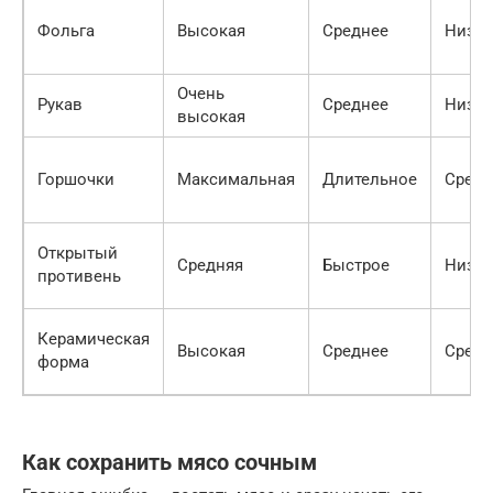
Фольга
Высокая
Среднее
Низк
Очень
Рукав
Среднее
Низк
высокая
Горшочки
Максимальная
Длительное
Средн
Открытый
Средняя
Быстрое
Низк
противень
Керамическая
Высокая
Среднее
Средн
форма
Как сохранить мясо сочным