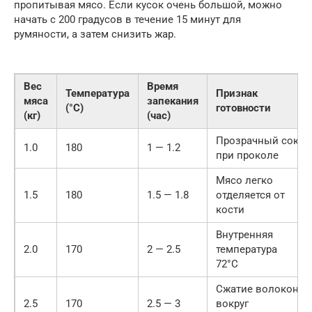
пропитывая мясо. Если кусок очень большой, можно
начать с 200 градусов в течение 15 минут для
румяности, а затем снизить жар.
Вес
Время
Температура
Признак
мяса
запекания
(°C)
готовности
(кг)
(час)
Прозрачный сок
1.0
180
1 — 1.2
при проколе
Мясо легко
1.5
180
1.5 — 1.8
отделяется от
кости
Внутренняя
2.0
170
2 — 2.5
температура
72°C
Сжатие волокон
2.5
170
2.5 — 3
вокруг