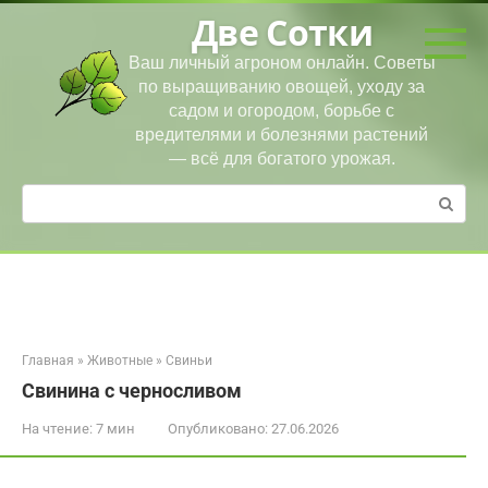
Перейти
Две Сотки
к
контенту
Ваш личный агроном онлайн. Советы
по выращиванию овощей, уходу за
садом и огородом, борьбе с
вредителями и болезнями растений
— всё для богатого урожая.
Поиск:
Главная
»
Животные
»
Свиньи
Свинина с черносливом
На чтение:
7 мин
Опубликовано:
27.06.2026