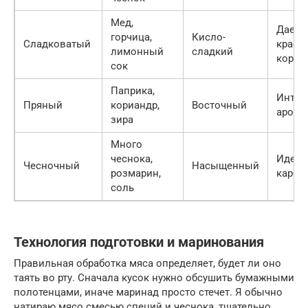
Мед,
Дает
горчица,
Кисло-
Сладковатый
краси
лимонный
сладкий
короч
сок
Паприка,
Интен
Пряный
кориандр,
Восточный
арома
зира
Много
чеснока,
Идеал
Чесночный
Насыщенный
розмарин,
карбо
соль
Технология подготовки и маринования
Правильная обработка мяса определяет, будет ли оно
таять во рту. Сначала кусок нужно обсушить бумажными
полотенцами, иначе маринад просто стечет. Я обычно
натираю мясо смесью специй и чеснока, тщательно