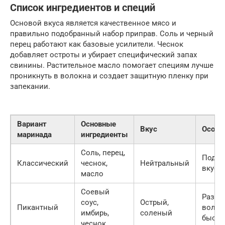
Список ингредиентов и специй
Основой вкуса является качественное мясо и
правильно подобранный набор приправ. Соль и черный
перец работают как базовые усилители. Чеснок
добавляет остроты и убирает специфический запах
свинины. Растительное масло помогает специям лучше
проникнуть в волокна и создает защитную пленку при
запекании.
Вариант
Основные
Вкус
Особе
маринада
ингредиенты
Соль, перец,
Подче
Классический
чеснок,
Нейтральный
вкус 
масло
Соевый
Размя
соус,
Острый,
Пикантный
волок
имбирь,
соленый
быстр
чеснок