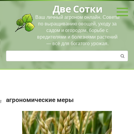
Перейти
Две Сотки
к
контенту
Ваш личный агроном онлайн. Советы
по выращиванию овощей, уходу за
садом и огородом, борьбе с
вредителями и болезнями растений
— всё для богатого урожая.
Поиск:
агрономические меры