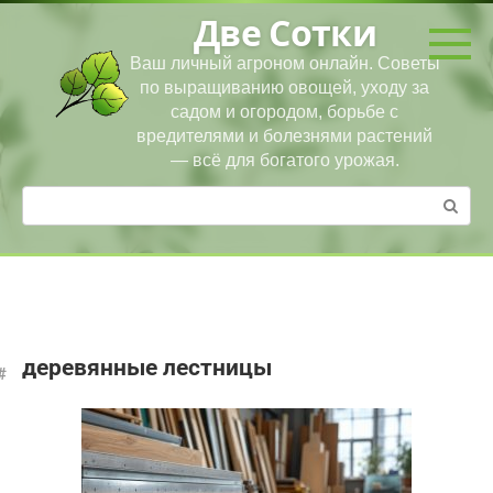
Перейти
Две Сотки
к
контенту
Ваш личный агроном онлайн. Советы
по выращиванию овощей, уходу за
садом и огородом, борьбе с
вредителями и болезнями растений
— всё для богатого урожая.
Поиск:
деревянные лестницы