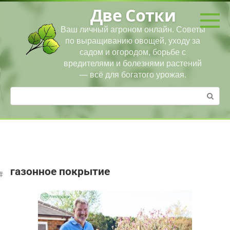
Перейти
Две Сотки
к
контенту
Ваш личный агроном онлайн. Советы
по выращиванию овощей, уходу за
садом и огородом, борьбе с
вредителями и болезнями растений
— всё для богатого урожая.
Поиск:
газонное покрытие