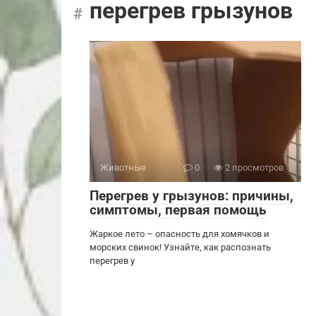
перегрев грызунов
Животные
0
2 просмотров
Перегрев у грызунов: причины,
симптомы, первая помощь
Жаркое лето – опасность для хомячков и
морских свинок! Узнайте, как распознать
перегрев у