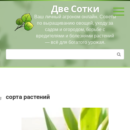
Перейти
Две Сотки
к
контенту
Ваш личный агроном онлайн. Советы
по выращиванию овощей, уходу за
садом и огородом, борьбе с
вредителями и болезнями растений
— всё для богатого урожая.
Поиск:
сорта растений