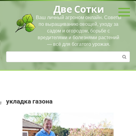
Перейти
Две Сотки
к
контенту
Ваш личный агроном онлайн. Советы
по выращиванию овощей, уходу за
садом и огородом, борьбе с
вредителями и болезнями растений
— всё для богатого урожая.
Поиск:
укладка газона