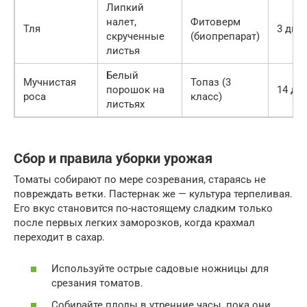
Липкий
налет,
Фитоверм
Тля
3 дня
скрученные
(биопрепарат)
листья
Белый
Мучнистая
Топаз (3
порошок на
14 дн
роса
класс)
листьях
Сбор и правила уборки урожая
Томаты собирают по мере созревания, стараясь не
повреждать ветки. Пастернак же — культура терпеливая.
Его вкус становится по-настоящему сладким только
после первых легких заморозков, когда крахмал
переходит в сахар.
Используйте острые садовые ножницы для
срезания томатов.
Собирайте плоды в утренние часы, пока они