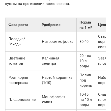
нужны на протяжении всего сезона.
Норма
Фаза роста
Удобрение
Цель
на 1 м²
Старт
Посадка/
Нитроаммофоска
30-40 г
корнев
Всходы
систе
20 г на
Цветение
Калийная
Завяз
10 л
томатов
селитра
плодо
воды
Полив
Рост корня
Настой коровяка
Набор 
под
пастернака
(1:10)
корнеп
корень
10-15 г
Сладос
Монофосфат
Плодоношение
на 10 л
плодов
калия
воды
корней