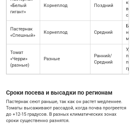
кор
«Белый
Корнеплод
Поздний
выс
гигант»
сла
Быс
Пастернак
Корнеплод
Средний
наб
«Спешный»
мас
Удо
Томат
Ранний/
пос
«Черри»
Разные
Средний
пер
(разные)
гря
Сроки посева и высадки по регионам
Пастернак сеют раньше, так как он растет медленнее.
Томаты высаживают рассадой, когда почва прогреется
до +12-15 градусов. В разных климатических зонах
сроки существенно разнятся.