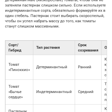
детерминантные (низкорослые) томаты, чтобы они не
затеняли пастернак слишком сильно. Если используете
индетерминантные сорта, обязательно формируйте их в
один стебель. Пастернак стоит выбирать скороспелый,
чтобы он успел набрать массу до того, как томаты
станут слишком массивными.
Сорт/
Срок
Тип растения
Осо
Гибрид
созревания
Ком
Томат
куст
Детерминантный
Ранний
«Пиноккио»
зат
сос
Тре
Томат
сил
«Бычье
Индетерминантный
Средний
под
сердце»
пас
Кру
Пастернак