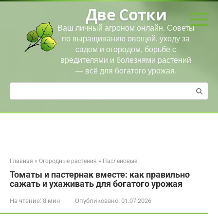
Перейти
Две Сотки
к
контенту
Ваш личный агроном онлайн. Советы
по выращиванию овощей, уходу за
садом и огородом, борьбе с
вредителями и болезнями растений
— всё для богатого урожая.
Поиск:
Главная
»
Огородные растения
»
Пасленовые
Томаты и пастернак вместе: как правильно
сажать и ухаживать для богатого урожая
На чтение:
8 мин
Опубликовано:
01.07.2026