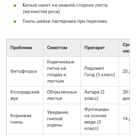
Белый налет на нижней стороне листа
(мучнистая роса).
Гниль шейки пастернака при переливе.
Срок
Проблема
Симптом
Препарат
ожид
Коричневые
пятна на
Ридомил
Фитофтороз
20 дн
плодах и
Голд (3 класс)
листьях
Колорадский
Обгрызенные
Актара (2
20-30
жук
листья
класс)
дней
Фунгициды
Увядание,
Корневая
на основе
гнилой
14 дн
гниль
меди (3
корень
класс)