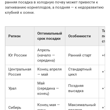
ранняя посадка в холодную почву может привести к
загниванию корнеплодов, а поздняя — к недоразвитию
клубней к осени.
Тем
Оптимальный
Регион
Особенности
поч
срок посадки
стар
Апрель
Юг России
(начало —
Ранний старт
+8..
середина)
Центральная
Конец апреля
Стандартный
+10.
Россия
— май
цикл
Май
Поздняя
Урал
(середина —
+10.
высадка
конец)
Конец мая —
Максимальный
Сибирь
+12.
июнь
прогрев