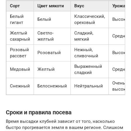
Сорт
Цвет мякоти
Вкус
Урожайн
Белый
Классический,
Белый
Высокая
гигант
ореховый
Желтый
Светло-
Сладкий,
Средняя
сахарный
желтый
мягкий
Розовый
Нежный,
Розоватый
Высокая
рассвет
сливочный
Выраженный
Медовый
Желтый
Средняя
сладкий
Очень
Снежный
Белоснежный
Нейтральный
высокая
Сроки и правила посева
Время высадки клубней зависит от того, насколько
быстро прогревается земля в вашем регионе. Слишком