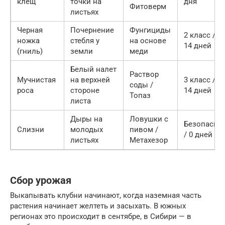
клещ
точки на
дня
Фитоверм
листьях
Черная
Почернение
Фунгициды
2 класс /
ножка
стебля у
на основе
14 дней
(гниль)
земли
меди
Белый налет
Раствор
Мучнистая
на верхней
3 класс /
соды /
роса
стороне
14 дней
Топаз
листа
Дыры на
Ловушки с
Безопасно
Слизни
молодых
пивом /
/ 0 дней
листьях
Метахезор
Сбор урожая
Выкапывать клубни начинают, когда наземная часть
растения начинает желтеть и засыхать. В южных
регионах это происходит в сентябре, в Сибири — в