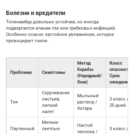
Болезни и вредители
Топинамбур довольно устойчив, но иногда
подвергается атакам тли или грибковых инфекций.
Особенно опасно застойное увлажнение, которое
провоцирует гнили.
Метод
Класс
борьбы
опасности/
Проблема
Симптомы
(Народный/
Срок
Хим)
ожидания
Скручивание
Мыльный
листьев,
3 класс /
Тля
раствор /
липкий
20 дней
Актара
налет
Мелкие
Настой
Паутинный
светлые
3 класс / 3
чеснока /