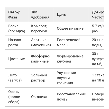
Сезон/
Тип
Дозировк
Цель
Фаза
удобрения
Частота
Весна
Компост,
5-7 кг/м²
Общее питание
(посадка)
перегной
раз
Начало
Азотные
Рост зеленой
20 г на 10
роста
(мочевина)
массы
воды, 1 р
30 г
Фосфорно-
Формирование
Цветение
суперфос
калийные
клубней
на м², 1 р
Улучшение
Лето
Зольный
1 стакан
вкуса и
(август)
раствор
на 10 л в
хранения
Осень
Восстановление
Поверхно
(после
Органика
почвы
внесение
сбора)