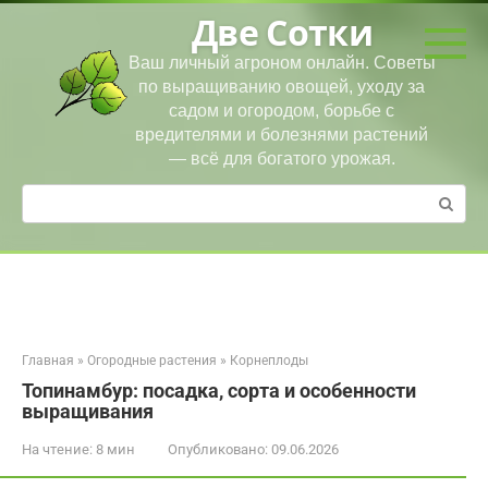
Перейти
Две Сотки
к
контенту
Ваш личный агроном онлайн. Советы
по выращиванию овощей, уходу за
садом и огородом, борьбе с
вредителями и болезнями растений
— всё для богатого урожая.
Поиск:
Главная
»
Огородные растения
»
Корнеплоды
Топинамбур: посадка, сорта и особенности
выращивания
На чтение:
8 мин
Опубликовано:
09.06.2026