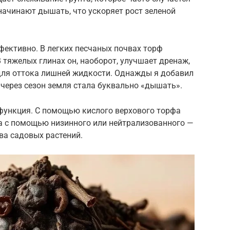
начинают дышать, что ускоряет рост зеленой
фективно. В легких песчаных почвах торф
В тяжелых глинах он, наоборот, улучшает дренаж,
для оттока лишней жидкости. Однажды я добавил
 через сезон земля стала буквально «дышать».
функция. С помощью кислого верхового торфа
а с помощью низинного или нейтрализованного —
ва садовых растений.