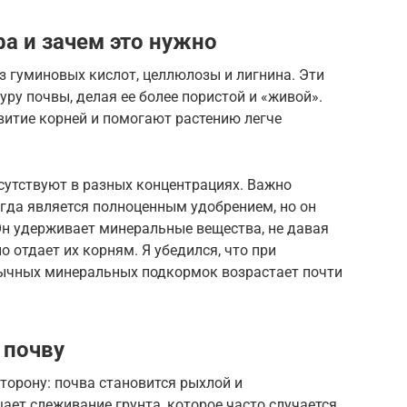
фа и зачем это нужно
з гуминовых кислот, целлюлозы и лигнина. Эти
ру почвы, делая ее более пористой и «живой».
итие корней и помогают растению легче
сутствуют в разных концентрациях. Важно
сегда является полноценным удобрением, но он
Он удерживает минеральные вещества, не давая
 отдает их корням. Я убедился, что при
ычных минеральных подкормок возрастает почти
 почву
торону: почва становится рыхлой и
ет слеживание грунта, которое часто случается