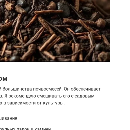
ом
й большинства почвосмесей. Он обеспечивает
в. Я рекомендую смешивать его с садовым
х в зависимости от культуры.
шивания
рупных палок и камней