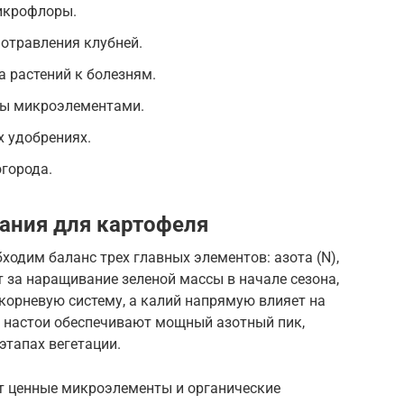
икрофлоры.
 отравления клубней.
 растений к болезням.
вы микроэлементами.
х удобрениях.
огорода.
ания для картофеля
ходим баланс трех главных элементов: азота (N),
ет за наращивание зеленой массы в начале сезона,
орневую систему, а калий напрямую влияет на
е настои обеспечивают мощный азотный пик,
этапах вегетации.
т ценные микроэлементы и органические