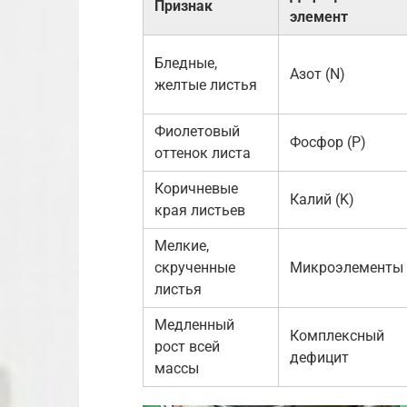
Признак
элемент
Бледные,
Азот (N)
желтые листья
Фиолетовый
Фосфор (P)
оттенок листа
Коричневые
Калий (K)
края листьев
Мелкие,
скрученные
Микроэлементы
листья
Медленный
Комплексный
рост всей
дефицит
массы