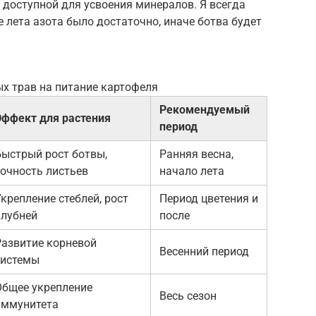
 доступной для усвоения минералов. Я всегда
е лета азота было достаточно, иначе ботва будет
х трав на питание картофеля
Рекомендуемый
Эффект для растения
период
Быстрый рост ботвы,
Ранняя весна,
сочность листьев
начало лета
крепление стеблей, рост
Период цветения и
клубней
после
Развитие корневой
Весенний период
системы
Общее укрепление
Весь сезон
иммунитета