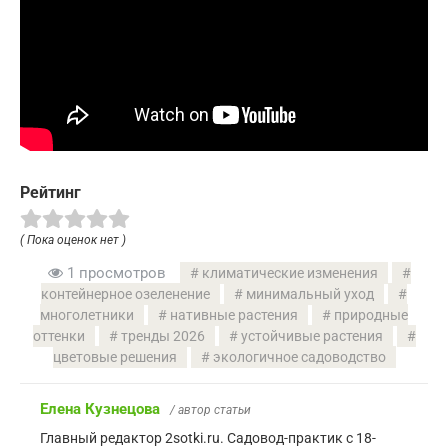
Рейтинг
( Пока оценок нет )
1 просмотров
климатические изменения
контейнерное озеленение
минимальный уход
многолетники
нативные растения
природные
оттенки
тренды 2026
устойчивые растения
цветовые решения
экологичное садоводство
Елена Кузнецова
/ автор статьи
Главный редактор 2sotki.ru. Садовод-практик с 18-