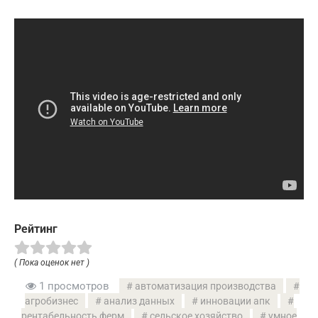
Рейтинг
( Пока оценок нет )
1 просмотров
автоматизация производства
агробизнес
анализ данных
инновации апк
рентабельность ферм
сельское хозяйство
умное