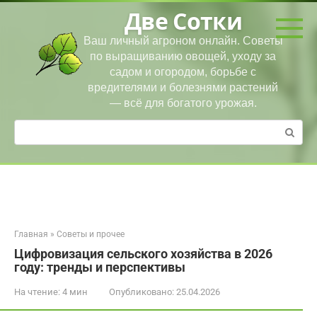
Перейти
Две Сотки
к
контенту
Ваш личный агроном онлайн. Советы
по выращиванию овощей, уходу за
садом и огородом, борьбе с
вредителями и болезнями растений
— всё для богатого урожая.
Поиск:
Главная
»
Советы и прочее
Цифровизация сельского хозяйства в 2026
году: тренды и перспективы
На чтение:
4 мин
Опубликовано:
25.04.2026