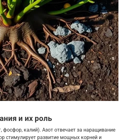
ния и их роль
, фосфор, калий). Азот отвечает за наращивание
фор стимулирует развитие мощных корней и