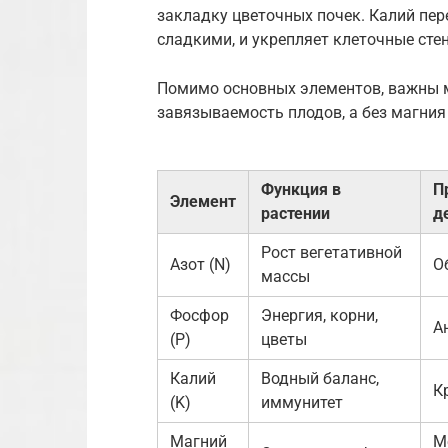
закладку цветочных почек. Калий пер
сладкими, и укрепляет клеточные сте
Помимо основных элементов, важны ма
завязываемость плодов, а без магния
Функция в
П
Элемент
растении
д
Рост вегетативной
Азот (N)
О
массы
Фосфор
Энергия, корни,
А
(P)
цветы
Калий
Водный баланс,
К
(K)
иммунитет
Магний
М