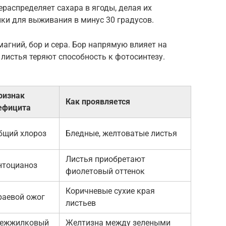
ераспределяет сахара в ягоды, делая их
нки для выживания в минус 30 градусов.
гний, бор и сера. Бор напрямую влияет на
 листья теряют способность к фотосинтезу.
ризнак
Как проявляется
ефицита
бщий хлороз
Бледные, желтоватые листья
Листья приобретают
нтоцианоз
фиолетовый оттенок
Коричневые сухие края
раевой ожог
листьев
ежжилковый
Желтизна между зелеными