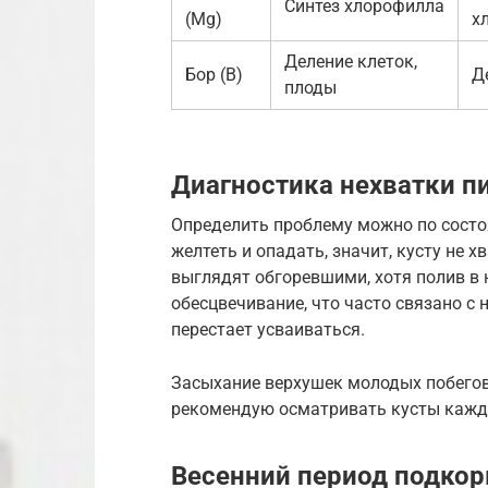
Синтез хлорофилла
(Mg)
х
Деление клеток,
Бор (B)
Д
плоды
Диагностика нехватки п
Определить проблему можно по состо
желтеть и опадать, значит, кусту не х
выглядят обгоревшими, хотя полив в 
обесцвечивание, что часто связано с
перестает усваиваться.
Засыхание верхушек молодых побегов
рекомендую осматривать кусты кажды
Весенний период подко