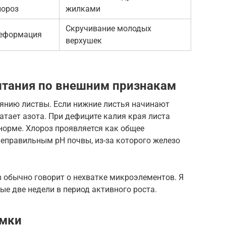
лороз
жилками
Скручивание молодых
еформация
верхушек
итания по внешним признакам
янию листвы. Если нижние листья начинают
ватает азота. При дефиците калия края листа
норме. Хлороз проявляется как общее
 неправильным pH почвы, из-за которого железо
 обычно говорит о нехватке микроэлементов. Я
е две недели в период активного роста.
рмки