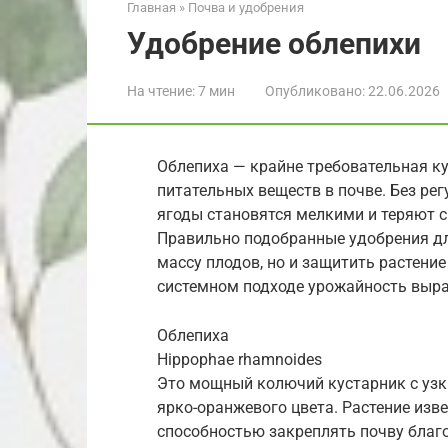
Главная
»
Почва и удобрения
Удобрение облепихи
На чтение:
7 мин
Опубликовано:
22.06.2026
Облепиха — крайне требовательная ку
питательных веществ в почве. Без рег
ягоды становятся мелкими и теряют 
Правильно подобранные удобрения дл
массу плодов, но и защитить растение
системном подходе урожайность вырас
Облепиха
Hippophae rhamnoides
Это мощный колючий кустарник с узк
ярко-оранжевого цвета. Растение изв
способностью закреплять почву бла