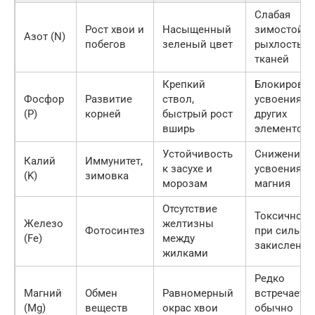
Слабая
Рост хвои и
Насыщенный
зимостойко
Азот (N)
побегов
зеленый цвет
рыхлость
тканей
Крепкий
Блокировка
Фосфор
Развитие
ствол,
усвоения
(P)
корней
быстрый рост
других
вширь
элементов
Устойчивость
Снижение
Калий
Иммунитет,
к засухе и
усвоения
(K)
зимовка
морозам
магния
Отсутствие
Токсичност
Железо
желтизны
Фотосинтез
при сильно
(Fe)
между
закислении
жилками
Редко
Магний
Обмен
Равномерный
встречается
(Mg)
веществ
окрас хвои
обычно