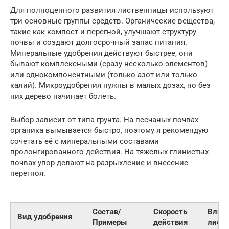
Для полноценного развития лиственницы используют
три основные группы средств. Органические вещества,
такие как компост и перегной, улучшают структуру
почвы и создают долгосрочный запас питания.
Минеральные удобрения действуют быстрее, они
бывают комплексными (сразу несколько элементов)
или однокомпонентными (только азот или только
калий). Микроудобрения нужны в малых дозах, но без
них дерево начинает болеть.
Выбор зависит от типа грунта. На песчаных почвах
органика вымывается быстро, поэтому я рекомендую
сочетать её с минеральными составами
пролонгированного действия. На тяжелых глинистых
почвах упор делают на разрыхление и внесение
перегноя.
Состав/
Скорость
Влиян
Вид удобрения
Примеры
действия
листв