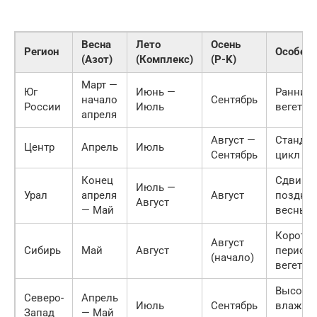
Весна
Лето
Осень
Регион
Особенн
(Азот)
(Комплекс)
(P-K)
Март —
Юг
Июнь —
Ранний 
начало
Сентябрь
России
Июль
вегетац
апреля
Август —
Станда
Центр
Апрель
Июль
Сентябрь
цикл
Конец
Сдвиг и
Июль —
Урал
апреля
Август
поздне
Август
— Май
весны
Коротк
Август
Сибирь
Май
Август
период
(начало)
вегетац
Высока
Северо-
Апрель
Июль
Сентябрь
влажно
Запад
— Май