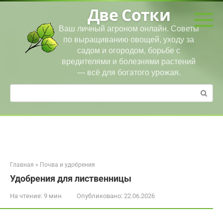
Перейти
Две Сотки
к
контенту
Ваш личный агроном онлайн. Советы
по выращиванию овощей, уходу за
садом и огородом, борьбе с
вредителями и болезнями растений
— всё для богатого урожая.
Поиск:
Главная
»
Почва и удобрения
Удобрения для лиственницы
На чтение:
9 мин
Опубликовано:
22.06.2026