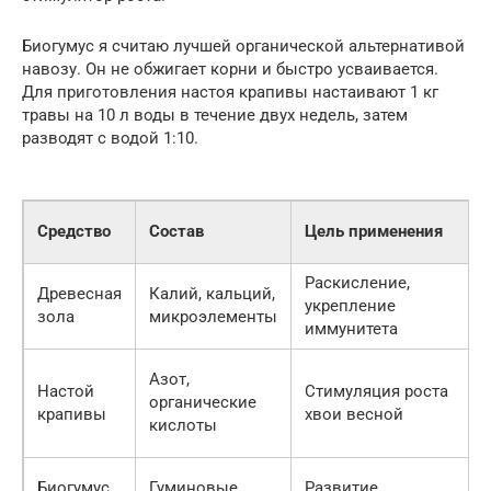
Биогумус я считаю лучшей органической альтернативой
навозу. Он не обжигает корни и быстро усваивается.
Для приготовления настоя крапивы настаивают 1 кг
травы на 10 л воды в течение двух недель, затем
разводят с водой 1:10.
Средство
Состав
Цель применения
Раскисление,
Древесная
Калий, кальций,
1
укрепление
зола
микроэлементы
иммунитета
Азот,
Настой
Стимуляция роста
органические
крапивы
хвои весной
кислоты
1
Биогумус
Гуминовые
Развитие