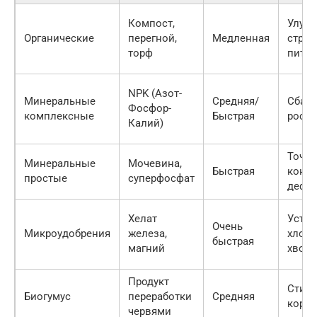
Компост,
Улуч
Органические
перегной,
Медленная
струк
торф
пита
NPK (Азот-
Минеральные
Средняя/
Сбал
Фосфор-
комплексные
Быстрая
рост 
Калий)
Точеч
Минеральные
Мочевина,
Быстрая
конкр
простые
суперфосфат
дефи
Хелат
Устра
Очень
Микроудобрения
железа,
хлоро
быстрая
магний
хвои
Продукт
Стим
Биогумус
переработки
Средняя
корн
червями