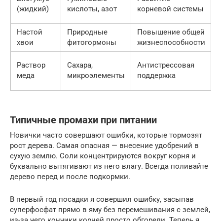
(жидкий)
кислоты, азот
корневой системы
Настой
Природные
Повышение общей
2
хвои
фитогормоны
жизнеспособности
Раствор
Сахара,
Антистрессовая
меда
микроэлементы
поддержка
Типичные промахи при питании
Новички часто совершают ошибки, которые тормозят
рост дерева. Самая опасная — внесение удобрений в
сухую землю. Соли концентрируются вокруг корня и
буквально вытягивают из него влагу. Всегда поливайте
дерево перед и после подкормки.
В первый год посадки я совершил ошибку, засыпав
суперфосфат прямо в яму без перемешивания с землей,
из-за чего кончики корней просто обгорели. Теперь я