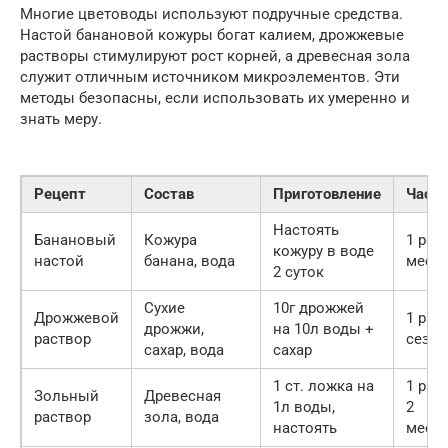
Многие цветоводы используют подручные средства.
Настой банановой кожуры богат калием, дрожжевые
растворы стимулируют рост корней, а древесная зола
служит отличным источником микроэлементов. Эти
методы безопасны, если использовать их умеренно и
знать меру.
Рецепт
Состав
Приготовление
Часто
Настоять
Банановый
Кожура
1 раз 
кожуру в воде
настой
банана, вода
меся
2 суток
Сухие
10г дрожжей
Дрожжевой
1 раз 
дрожжи,
на 10л воды +
раствор
сезон
сахар, вода
сахар
1 ст. ложка на
1 раз 
Зольный
Древесная
1л воды,
2
раствор
зола, вода
настоять
меся