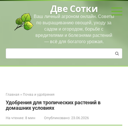
Перейти
Две Сотки
к
контенту
Ваш личный агроном онлайн. Советы
по выращиванию овощей, уходу за
садом и огородом, борьбе с
вредителями и болезнями растений
— всё для богатого урожая.
Поиск:
Главная
»
Почва и удобрения
Удобрения для тропических растений в
домашних условиях
На чтение:
8 мин
Опубликовано:
23.06.2026