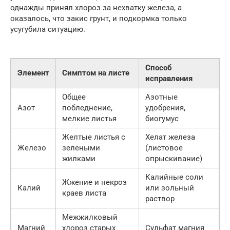
однажды принял хлороз за нехватку железа, а
оказалось, что закис грунт, и подкормка только
усугубила ситуацию.
Способ
Элемент
Симптом на листе
исправления
Общее
Азотные
Азот
побледнение,
удобрения,
мелкие листья
биогумус
Желтые листья с
Хелат железа
Железо
зелеными
(листовое
жилками
опрыскивание)
Калийные соли
Жжение и некроз
Калий
или зольный
краев листа
раствор
Межжилковый
Магний
хлороз старых
Сульфат магния