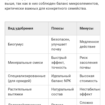
выше, так как в них соблюден баланс микроэлементов,
критически важных для конкретного семейства.
Вид удобрения
Плюсы
Минусы
Безопасен,
Медленное
Биогумус
улучшает
действие
почву
Быстрый
Риск
Минеральные смеси
эффект,
засоления
точность
почвы
Специализированные
Идеальный
Высокая
(для орхидей)
баланс NPK
стоимость
Растительные
Натуральный
Нестабильный
вытяжки
состав
эффект
Сложно
Долгодействующие
Редкое