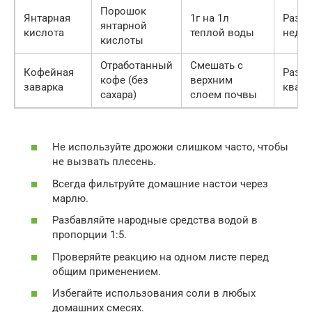
Порошок
Янтарная
1г на 1л
Раз в
янтарной
кислота
теплой воды
неде
кислоты
Отработанный
Смешать с
Кофейная
Раз в
кофе (без
верхним
заварка
кварт
сахара)
слоем почвы
Не используйте дрожжи слишком часто, чтобы
не вызвать плесень.
Всегда фильтруйте домашние настои через
марлю.
Разбавляйте народные средства водой в
пропорции 1:5.
Проверяйте реакцию на одном листе перед
общим применением.
Избегайте использования соли в любых
домашних смесях.