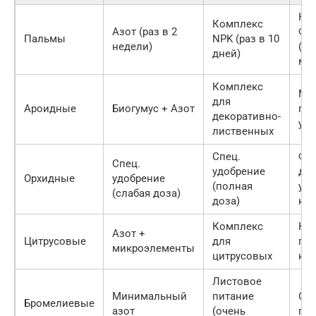
Кал
Комплекс
Азот (раз в 2
Фо
Пальмы
NPK (раз в 10
недели)
(ра
дней)
мес
Комплекс
Ми
для
Ароидные
Биогумус + Азот
пит
декоративно-
упо
лиственных
Спец.
Фо
Спец.
удобрение
дл
Орхидные
удобрение
(полная
укр
(слабая доза)
доза)
ко
Комплекс
Кал
Азот +
Цитрусовые
для
под
микроэлементы
цитрусовых
к з
Листовое
Минимальный
питание
От
Бромелиевые
азот
(очень
по